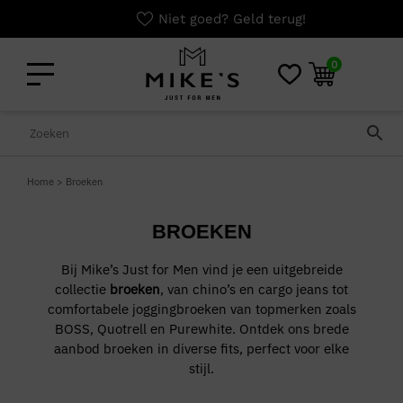
Niet goed? Geld terug!
0
Home
>
Broeken
BROEKEN
Bij Mike’s Just for Men vind je een uitgebreide
collectie
broeken
, van chino’s en cargo jeans tot
comfortabele joggingbroeken van topmerken zoals
BOSS, Quotrell en Purewhite. Ontdek ons brede
aanbod broeken in diverse fits, perfect voor elke
stijl.