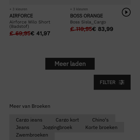
+ 3 kleuren
+ 3 kleuren
AIRFORCE
BOSS ORANGE
Airforce Milo Short
Boss Sisla_Cargo
(Badstof)
€
119,95
€
83,99
€
69,95
€
41,97
Meer laden
FILTER
Meer van Broeken
Cargo jeans
Cargo kort
Chino's
Jeans
Joggingbroek
Korte broeken
Zwembroeken