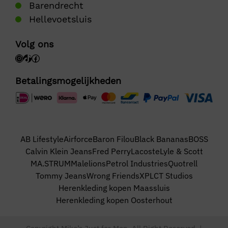
Barendrecht
Hellevoetsluis
Volg ons
Betalingsmogelijkheden
AB Lifestyle
Airforce
Baron Filou
Black Bananas
BOSS
Calvin Klein Jeans
Fred Perry
Lacoste
Lyle & Scott
MA.STRUM
Malelions
Petrol Industries
Quotrell
Tommy Jeans
Wrong Friends
XPLCT Studios
Herenkleding kopen Maassluis
Herenkleding kopen Oosterhout