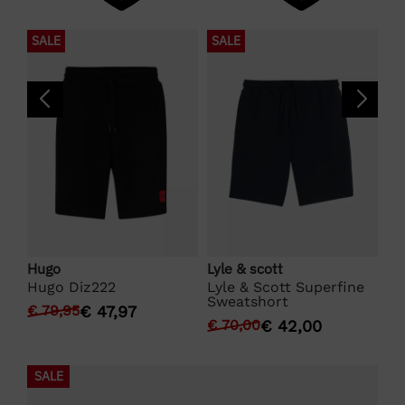
SALE
SALE
S
Hugo
Lyle & scott
Ma
Hugo Diz222
Lyle & Scott Superfine
Ma
es
Sweatshort
€
79,95
€
47,97
De
€
70,00
€
42,00
€
1
SALE