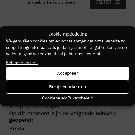
FILTER
je zoekcriteria voldoen.
Cookie mededeling
We gebruiken cookies om ervoor te zorgen dat onze website zo
soepel mogelijk draait. Als je doorgaat met het gebruiken van de
Klantenservice
website, gaan we er vanuit dat je hiermee instemt.
Actievoorwaarden
Beheer diensten
Bezorging
Accepteer
Retourneren
Herroepingsrecht
Bekijk voorkeuren
Betalingsinformatie
Helpcentrum
Cookiebeleid
Privacybeleid
Veelgestelde vragen
Op dit moment zijn de volgende winkels
geopend:
Breda