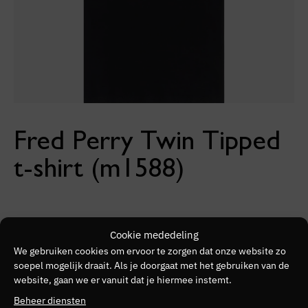
Fred Perry Twin Tipped
t-shirt (m1588)
Een perfect basic t-shirt uit het assortiment van Fred Perry,
Cookie mededeling
het Twin Tipped t-shirt
. Het is een lichtgewicht t-shirt
We gebruiken cookies om ervoor te zorgen dat onze website zo
soepel mogelijk draait. Als je doorgaat met het gebruiken van de
van katoen met een regular fit. De pasvorm is zo gemaakt
website, gaan we er vanuit dat je hiermee instemt.
dat het recht langs je lichaam heen valt. Het Twin Tipped t-
Beheer diensten
shirt van Fred Perry kenmerkt zich door een elastieke band