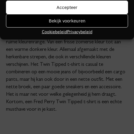
aan de mouwen en aan de hals. Het elastiek sluit mooi aan
Accepteer
en is voorzien van twee strepen. Vandaar ook de naam
‘Twin Tipped.’
Bekijk voorkeuren
Cookiebeleid
Privacybeleid
Het Fred Perry Twin Tipped t-shirt is verkrijgbaar in een
ruime kleurenrange. Van een frisse zomerse kleur tot aan
een warme donkere kleur. Allemaal afgemaakt met de
herkenbare strepen, die ook in verschillende kleuren
verschijnen. Het Twin Tipped t-shirt is casual te
combineren op een mooie jeans of bijvoorbeeld een cargo
pants, maar hij kan ook door in een nette outfit. Met een
nette broek, een paar goede sneakers en een accessoire.
Het is maar net voor welke gelegenheid jij hem draagt.
Kortom, een Fred Perry Twin Tipped t-shirt is een echte
musthave voor in je kast.