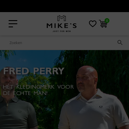
Niet goed? Geld terug!
0
FRED PERRY
HÉT KLEDINGMERK VOOR
DE ECHTE MAN!