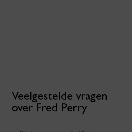
Hier test Fred Perry nieuwe kenmerken aan hun kleding, denk
hierbij aan een andere pasvorm, een toffe print of unieke
kleuren. Hou dus vooral onze socials in de gaten, want de
sample sale van Fred Perry vliegt dan echt de deur uit!
Veelgestelde vragen
over Fred Perry