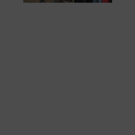
Mike’s Just for Men over
Fred Perry
“Mannen! Mike hier! Sommigen weten natuurlijk al
wat ik van Fred Perry vind, maar dit is en blijft toch
wel mijn favoriete merk. Elk jaar verbazen ze me
weer met toffe kleurtjes of gave nieuwe items,
mijn eigen kledingkast puilt dan ook uit met Fred
Perry polo’s.
Regelmatig zie je mij in een van de video’s trots
onze Fred Perry collectie tonen, want we hebben
ook gewoon de grootste collectie van Nederland.