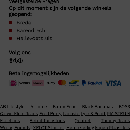
Veelgestelde vragen
Op dit moment zijn de volgende winkels
geopend:
Breda
Barendrecht
Hellevoetsluis
Volg ons
Betalingsmogelijkheden
AB Lifestyle
Airforce
Baron Filou
Black Bananas
BOSS
Calvin Klein Jeans
Fred Perry
Lacoste
Lyle & Scott
MA.STRUM
Malelions
Petrol Industries
Quotrell
Tommy Jeans
Wrong Friends
XPLCT Studios
Herenkleding kopen Maassluis