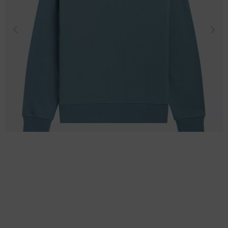
EEN GREEP UIT ONZE RUIME
COLLECTIE
Dus of je nou op zoek bent naar die heerlijke chill
outfit of een nette outfit voor tijdens je werk, Fred