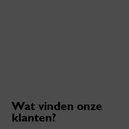
Dat is toch gaaf?!
Ik zou dan ook iedereen aanraden om wel iets van
Fred Perry aan je kledingkast toe te voegen, je kan
het namelijk altijd dragen! En mocht je een keertje
een vraag hebben over Fred Perry, je kan me altijd
bereiken via social media of spreek mij of één van
mijn collega’s even aan in de winkel, laterrrr!”
Wat vinden onze
klanten?