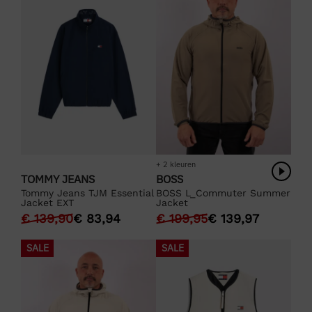
+ 2 kleuren
TOMMY JEANS
BOSS
Tommy Jeans TJM Essential
BOSS L_Commuter Summer
Jacket EXT
Jacket
€
139,90
€
83,94
€
199,95
€
139,97
SALE
SALE