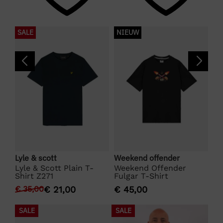
SALE
NIEUW
S
Bo
Lyle & scott
Weekend offender
BO
Lyle & Scott Plain T-
Weekend Offender
Shirt Z271
Fulgar T-Shirt
€
€
35,00
€
21,00
€
45,00
SALE
SALE