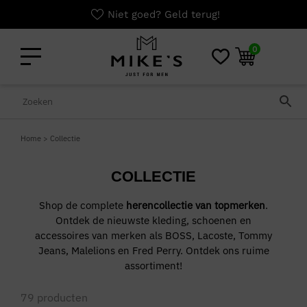
Niet goed? Geld terug!
0
Home
>
Collectie
COLLECTIE
Shop de complete
herencollectie van topmerken
.
Ontdek de nieuwste kleding, schoenen en
accessoires van merken als BOSS, Lacoste, Tommy
Jeans, Malelions en Fred Perry. Ontdek ons ruime
assortiment!
79
producten