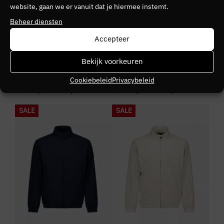
website, gaan we er vanuit dat je hiermee instemt.
Beheer diensten
Accepteer
+ 1 kleuren
+ 2 kleuren
WEEKEND OFFENDER
AIRFORCE
Bekijk voorkeuren
Weekend Offender
Airforce Four-Way Stretch
Campania Check
Jacket
Cookiebeleid
Privacybeleid
€
145,00
€
87,00
€
199,95
€
119,97
SALE
SALE