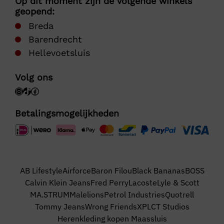
Op dit moment zijn de volgende winkels
geopend:
Breda
Barendrecht
Hellevoetsluis
Volg ons
Betalingsmogelijkheden
AB Lifestyle
Airforce
Baron Filou
Black Bananas
BOSS
Calvin Klein Jeans
Fred Perry
Lacoste
Lyle & Scott
MA.STRUM
Malelions
Petrol Industries
Quotrell
Tommy Jeans
Wrong Friends
XPLCT Studios
Herenkleding kopen Maassluis