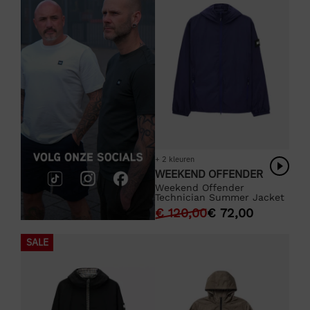
+ 2 kleuren
WEEKEND OFFENDER
Weekend Offender
Technician Summer Jacket
€
120,00
€
72,00
SALE