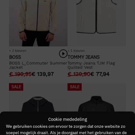
+ 2 kleuren
+ 1 kleuren
BOSS
TOMMY JEANS
BOSS L_Commuter Summer
Tommy Jeans TJM Flag
Jacket
Quilted Vest
€
199,95
€
139,97
€
129,90
€
77,94
SALE
SALE
Cookie mededeling
We gebruiken cookies om ervoor te zorgen dat onze website zo
soepel mogelijk draait. Als je doorgaat met het gebruiken van de