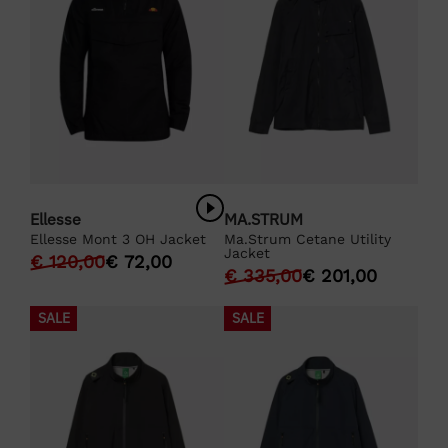
Ellesse
MA.STRUM
Ellesse Mont 3 OH Jacket
Ma.Strum Cetane Utility
Jacket
€
120,00
€
72,00
€
335,00
€
201,00
SALE
SALE