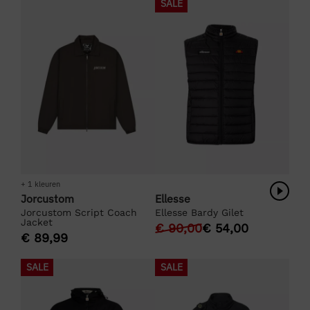
SALE
+ 1 kleuren
Jorcustom
Ellesse
Jorcustom Script Coach
Ellesse Bardy Gilet
Jacket
€
90,00
€
54,00
€
89,99
SALE
SALE