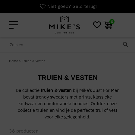
Niet goed? Geld terug!
0
Home
>
Truien & vesten
TRUIEN & VESTEN
De collectie
truien & vesten
bij Mike’s Just For Men
bevat trendy sweaters met prints, klassieke
knitwear en comfortabele hoodies. Ontdek onze
collectie truien en vind je de perfecte trui of vest
voor elke gelegenheid.
36
producten