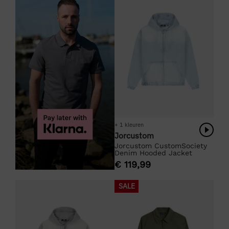
+ 1 kleuren
Jorcustom
Jorcustom CustomSociety
Denim Hooded Jacket
€
119,99
SALE