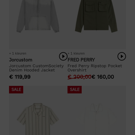
+ 1 kleuren
+ 1 kleuren
Jorcustom
FRED PERRY
Jorcustom CustomSociety
Fred Perry Ripstop Pocket
Denim Hooded Jacket
Overshirt
€
119,99
€
200,00
€
160,00
SALE
SALE