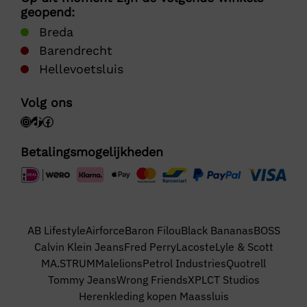
geopend:
Breda
Barendrecht
Hellevoetsluis
Volg ons
Betalingsmogelijkheden
AB Lifestyle
Airforce
Baron Filou
Black Bananas
BOSS
Calvin Klein Jeans
Fred Perry
Lacoste
Lyle & Scott
MA.STRUM
Malelions
Petrol Industries
Quotrell
Tommy Jeans
Wrong Friends
XPLCT Studios
Herenkleding kopen Maassluis