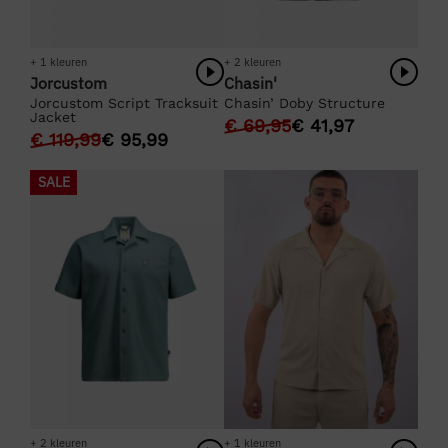
+ 1 kleuren
+ 2 kleuren
Jorcustom
Chasin'
Jorcustom Script Tracksuit
Chasin’ Doby Structure
Jacket
€
69,95
€
41,97
€
119,99
€
95,99
SALE
+ 2 kleuren
+ 1 kleuren