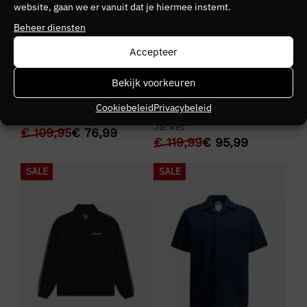
website, gaan we er vanuit dat je hiermee instemt.
Beheer diensten
Accepteer
Bekijk voorkeuren
+ 2 kleuren
+ 1 kleuren
BOSS ORANGE
Jorcustom
Cookiebeleid
Privacybeleid
Boss We_Flower
Jorcustom Script Tracksuit
Jacket
€
109,95
€
76,99
€
119,99
€
95,99
SALE
SALE