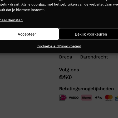
elijk draait. Als je doorgaat met het gebruiken van de website, gaan we
Geen producten gevonden die aan je zoekcriteria voldoen.
uit dat je hiermee instemt.
heer diensten
Accepteer
Bekijk voorkeuren
Cookiebeleid
Privacybeleid
Op dit moment zijn de v
Breda
Barendrecht
Volg ons
Betalingsmogelijkheden