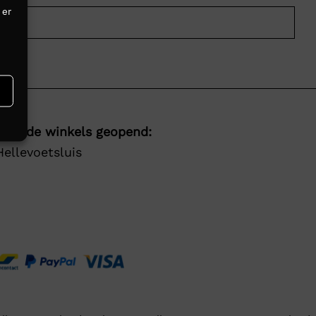
 er
olgende winkels geopend:
Hellevoetsluis