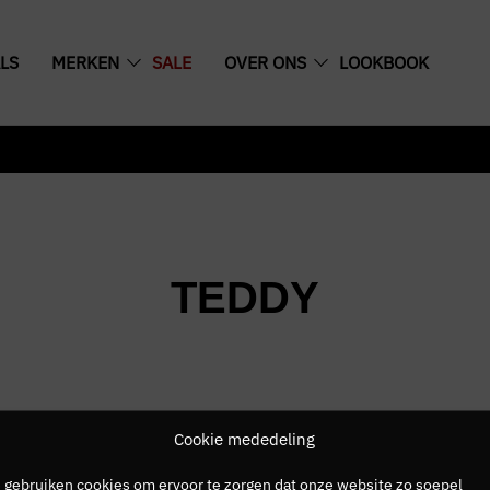
LS
MERKEN
SALE
OVER ONS
LOOKBOOK
TEDDY
Cookie mededeling
 gebruiken cookies om ervoor te zorgen dat onze website zo soepel