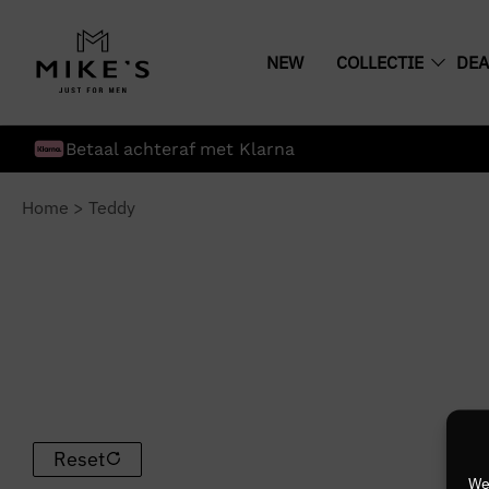
NEW
COLLECTIE
DEA
Betaal achteraf met Klarna
Home
>
Teddy
Reset
We