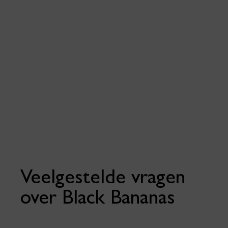
maar vrijwel álle producten van Black Bananas zijn goed te
combineren met elkaar. Door de relatief rustige designs in
dezelfde kleurtonen, een paar uitspattingen daargelaten, zijn
de verschillende kledingstukken goed te matchen. Bestaat
jouw kast dus uit veelal Black Bananas kleding, dan ga jij altijd
stijlvol en toch ‘streetwise’ de deur uit.
Veelgestelde vragen
over Black Bananas