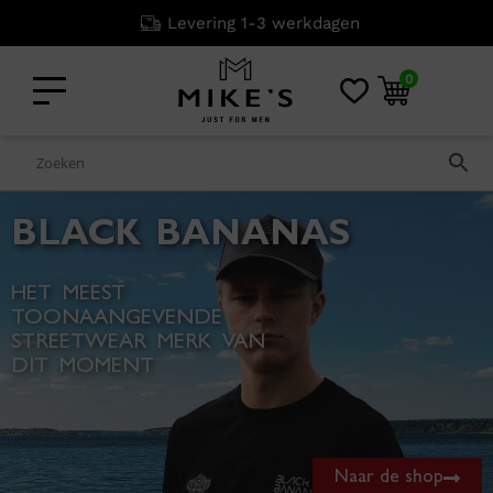
Niet goed? Geld terug!
0
BLACK BANANAS
HET MEEST
TOONAANGEVENDE
STREETWEAR MERK VAN
DIT MOMENT
Naar de shop