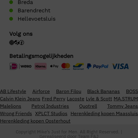
Breda
Barendrecht
Hellevoetsluis
Volg ons
Betalingsmogelijkheden
AB Lifestyle
Airforce
Baron Filou
Black Bananas
BOSS
Calvin Klein Jeans
Fred Perry
Lacoste
Lyle & Scott
MA.STRUM
Malelions
Petrol Industries
Quotrell
Tommy Jeans
Wrong Friends
XPLCT Studios
Herenkleding kopen Maassluis
Herenkleding kopen Oosterhout
Copyright Mike’s Just for Men. All Right Reserved. |
Gerealiseerd door
Team F&J