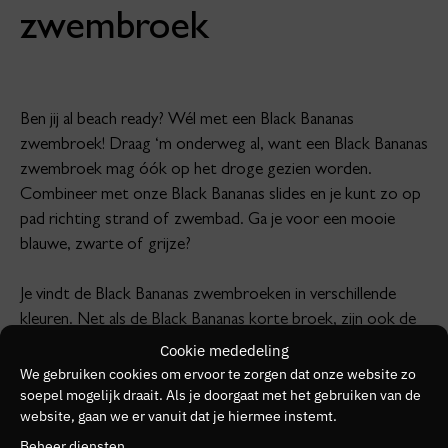
zwembroek
Ben jij al beach ready? Wél met een Black Bananas
zwembroek! Draag ‘m onderweg al, want een Black Bananas
zwembroek mag óók op het droge gezien worden.
Combineer met onze Black Bananas slides en je kunt zo op
pad richting strand of zwembad. Ga je voor een mooie
blauwe, zwarte of grijze?
Je vindt de Black Bananas zwembroeken in verschillende
kleuren. Net als de Black Bananas korte broek, zijn ook de
zwembroeken voorzien van elastische taillebanden met
Cookie mededeling
trekkoorden. De meeste modellen zijn daarnaast ook
We gebruiken cookies om ervoor te zorgen dat onze website zo
soepel mogelijk draait. Als je doorgaat met het gebruiken van de
voorzien van twee zakken met rits. Zo neem je je sleutels,
website, gaan we er vanuit dat je hiermee instemt.
telefoon en cash eenvoudig mee in jouw Black Bananas
Beheer diensten
zwembroek.