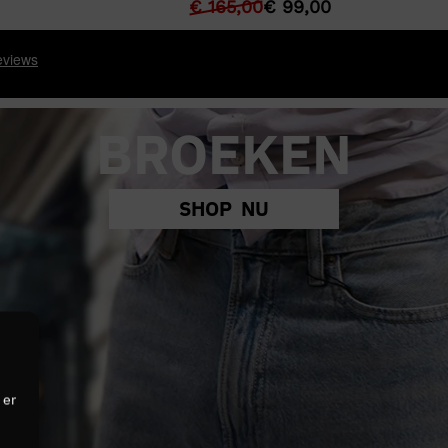
€
165,00
€
99,00
BROEKEN
SHOP NU
 er