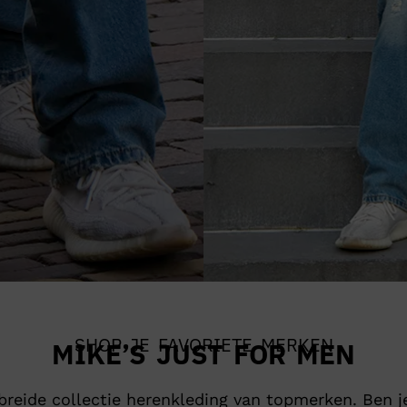
SHOP JE FAVORIETE MERKEN
MIKE’S JUST FOR MEN
gebreide collectie herenkleding van topmerken. Ben j