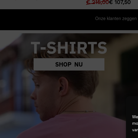
€
215,00
€
107,50
T-SHIRTS
SHOP NU
We
mog
van