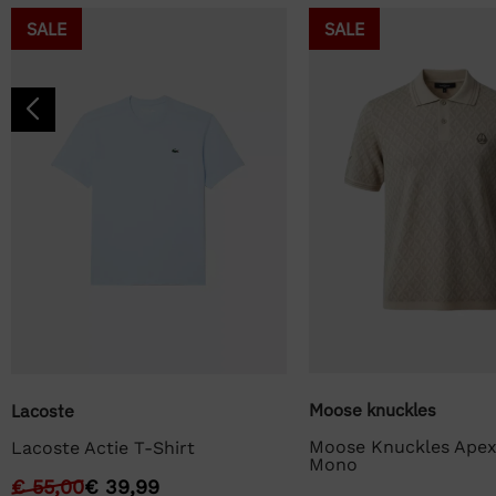
SALE
SALE
Moose knuckles
Lacoste
Moose Knuckles Apex
Lacoste Actie T-Shirt
Mono
€
55,00
€
39,99