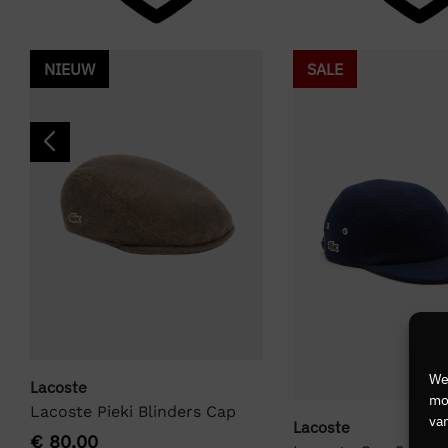
NIEUW
SALE
We
Lacoste
mog
Lacoste Pieki Blinders Cap
van
Lacoste
€
80,00