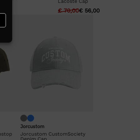
Lacoste Cap
€
70,00
€
56,00
Jorcustom
pstop
Jorcustom CustomSociety
Denim Cap