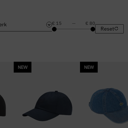
€ 15
—
€ 80
erk
Reset
NEW
NEW