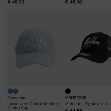
€
45,00
€
45,00
Jorcustom
MALELIONS
Jorcustom CustomSociety
Malelions Signature Ca
Denim Cap
€
44,99