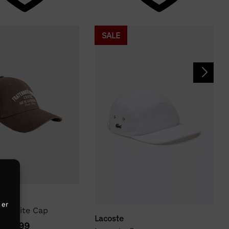
SALE
 er
aternite Cap
Lacoste
€
29,99