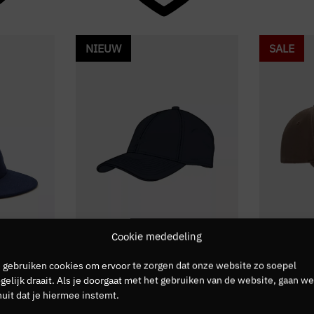
NIEUW
SALE
Cookie mededeling
 gebruiken cookies om ervoor te zorgen dat onze website zo soepel
Lyle & scott
Croyez
elijk draait. Als je doorgaat met het gebruiken van de website, gaan we
Lyle & Scott Tonal Eagle
Croyez Fr
uit dat je hiermee instemt.
Baseball Cap
€
44,99