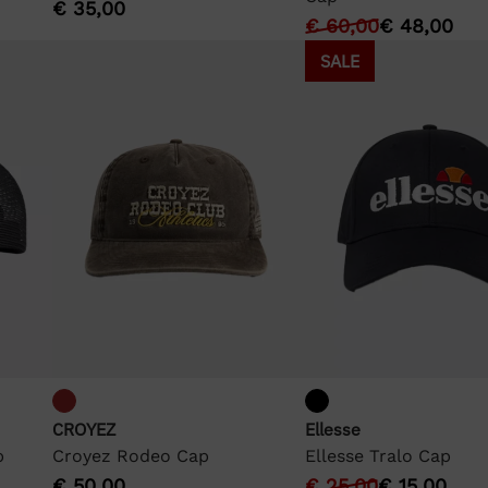
€
35,00
€
60,00
€
48,00
SALE
CROYEZ
Ellesse
p
Croyez Rodeo Cap
Ellesse Tralo Cap
€
50,00
€
25,00
€
15,00