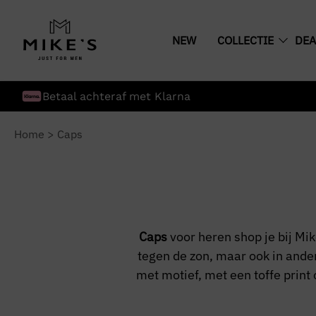
NEW
COLLECTIE
DEA
Betaal achteraf met Klarna
Home
>
Caps
Caps
voor heren shop je bij Mi
tegen de zon, maar ook in ander
met motief, met een toffe print