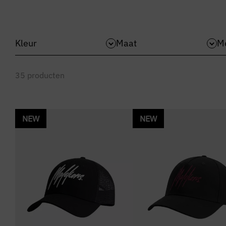
Kleur
Maat
M
35
producten
NEW
NEW