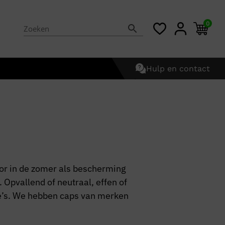
0
Hulp en contact
oor in de zomer als bescherming
 Opvallend of neutraal, effen of
ike’s. We hebben caps van merken