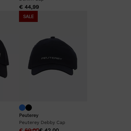
€
44,99
SALE
Peuterey
Peuterey Debby Cap
€
60,00
€
42,00