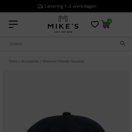
Levering 1-3 werkdagen
0
Home
>
Accessoires
>
Weekend Offender Natadola