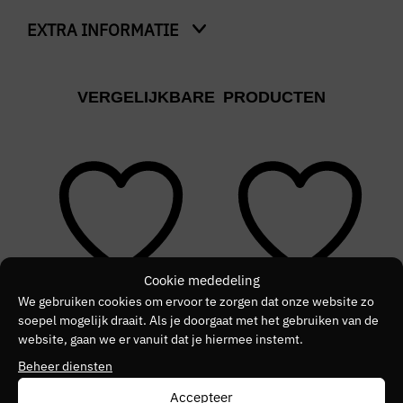
EXTRA INFORMATIE
Natadola
Kleur
VERGELIJKBARE PRODUCTEN
Blauw
Merk
WEEKEND OFFENDER
Kleurnummer
30
Seizoen
Cookie mededeling
We gebruiken cookies om ervoor te zorgen dat onze website zo
VZ26
soepel mogelijk draait. Als je doorgaat met het gebruiken van de
NIEUW
NIEUW
N
website, gaan we er vanuit dat je hiermee instemt.
Kleurgroep
Beheer diensten
Navy
Accepteer