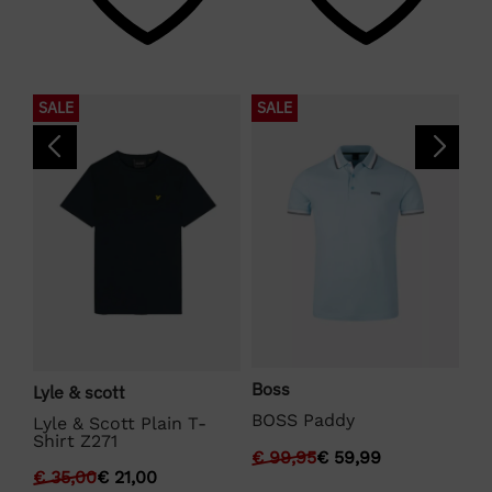
SALE
SALE
S
Boss
Lyle & scott
La
BOSS Paddy
Lyle & Scott Plain T-
La
Shirt Z271
€
99,95
€
59,99
€
€
35,00
€
21,00