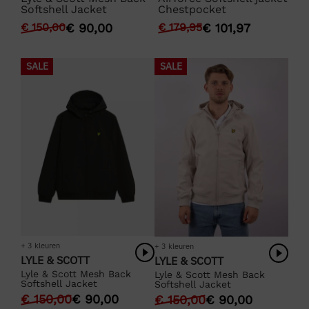
ck
Softshell Jacket
Chestpocket
So
€
150,00
€
90,00
€
179,95
€
101,97
€
1
SALE
SALE
+ 3 kleuren
+ 3 kleuren
LYLE & SCOTT
LYLE & SCOTT
Lyle & Scott Mesh Back
Lyle & Scott Mesh Back
Softshell Jacket
Softshell Jacket
€
150,00
€
90,00
€
150,00
€
90,00