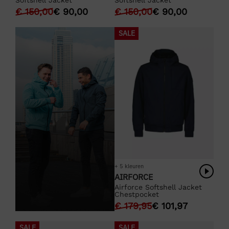
€
150,00
€
90,00
€
150,00
€
90,00
SALE
+ 5 kleuren
AIRFORCE
Airforce Softshell Jacket
Chestpocket
€
179,95
€
101,97
SALE
SALE