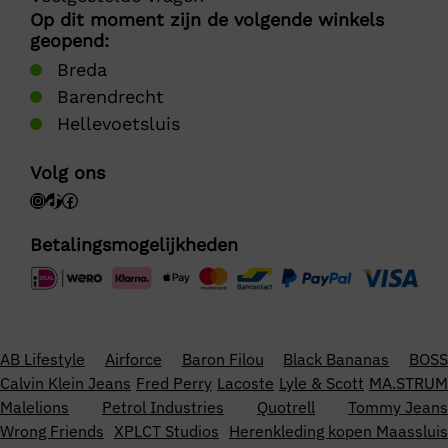
Op dit moment zijn de volgende winkels
geopend:
Breda
Barendrecht
Hellevoetsluis
Volg ons
Betalingsmogelijkheden
AB Lifestyle
Airforce
Baron Filou
Black Bananas
BOSS
Calvin Klein Jeans
Fred Perry
Lacoste
Lyle & Scott
MA.STRUM
Malelions
Petrol Industries
Quotrell
Tommy Jeans
Wrong Friends
XPLCT Studios
Herenkleding kopen Maassluis