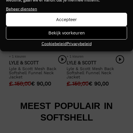
website, gaan we er vanuit dat je hiermee instemt.
Beheer diensten
Accepteer
Bekijk voorkeuren
Cookiebeleid
Privacybeleid
+ 1 kleuren
+ 1 kleuren
LYLE & SCOTT
LYLE & SCOTT
Lyle & Scott Mesh Back
Lyle & Scott Mesh Back
Softshell Funnel Neck
Softshell Funnel Neck
Jacket
Jacket
€
150,00
€
90,00
€
150,00
€
90,00
MEEST POPULAIR IN
SOFTSHELL