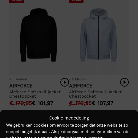
SHOP AIRFORCE JASSEN
VOOR TOP KWALITEIT
SHOP AIRFORCE
+ 5 kleuren
+ 5 kleuren
AIRFORCE
AIRFORCE
Airforce Softshell jacket
Airforce Softshell Jacket
Chestpocket
Chestpocket
€
179,95
€
101,97
€
179,95
€
107,97
SALE
SALE
Cookie mededeling
We gebruiken cookies om ervoor te zorgen dat onze website zo
soepel mogelijk draait. Als je doorgaat met het gebruiken van de