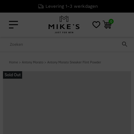
Levering 1-3 werkdagen
0
Home
>
Antony Morato
>
Antony Morato Sneaker Flint Powder
Sold Out