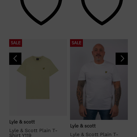
SALE
SALE
S
Lyle & scott
La
Lyle & scott
Lyle & Scott Plain T-
La
Lyle & Scott Plain T-
Shirt Y119