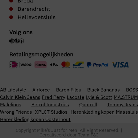
Breda
Barendrecht
Hellevoetsluis
Volg ons
Betalingsmogelijkheden
AB Lifestyle
Airforce
Baron Filou
Black Bananas
BOSS
Calvin Klein Jeans
Fred Perry
Lacoste
Lyle & Scott
MA.STRUM
Malelions
Petrol Industries
Quotrell
Tommy Jeans
Wrong Friends
XPLCT Studios
Herenkleding kopen Maassluis
Herenkleding kopen Oosterhout
Copyright Mike’s Just for Men. All Right Reserved. |
Gerealiseerd door
Team F&J