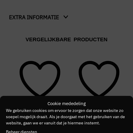
EXTRA INFORMATIE
Kleur
VERGELIJKBARE PRODUCTEN
Wit
Merk
ANTONY MORATO
Kleurnummer
00
Kleurgroep
Cookie mededeling
7073
We gebruiken cookies om ervoor te zorgen dat onze website zo
NIEUW
SALE
N
soepel mogelijk draait. Als je doorgaat met het gebruiken van de
website, gaan we er vanuit dat je hiermee instemt.
Beheer diensten