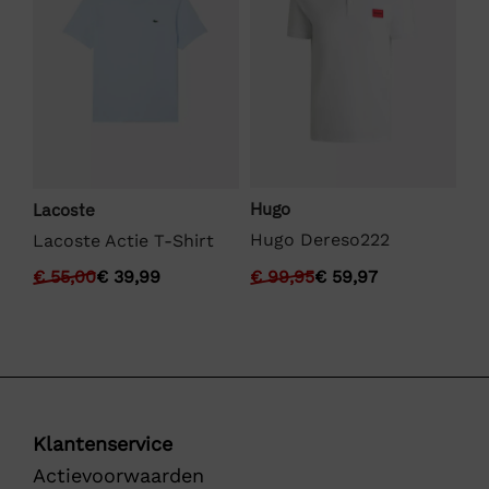
Hugo
Bo
Lacoste
Hugo Dereso222
BO
Lacoste Actie T-Shirt
€
99,95
€
59,97
€
€
55,00
€
39,99
Klantenservice
Actievoorwaarden