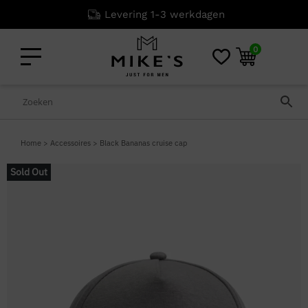
Levering 1-3 werkdagen
0
Home
>
Accessoires
>
Black Bananas cruise cap
Sold Out