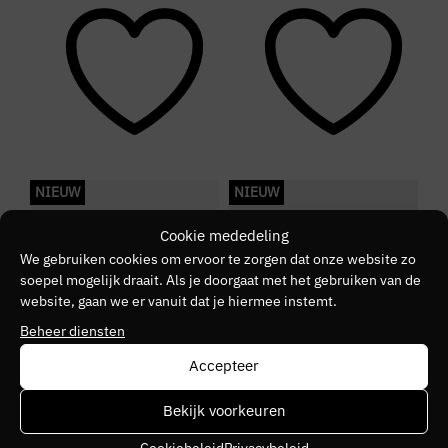
Kleurnummer
20
Kleurgroep
Grey
NIEUW
NIEUW
S
Cookie mededeling
We gebruiken cookies om ervoor te zorgen dat onze website zo
soepel mogelijk draait. Als je doorgaat met het gebruiken van de
website, gaan we er vanuit dat je hiermee instemt.
Beheer diensten
Accepteer
Bekijk voorkeuren
Cookiebeleid
Privacybeleid