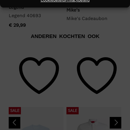
Ly
Legend
Ly
Mike's
Sh
Legend 40693
Mike's Cadeaubon
€
€
29,99
ANDEREN KOCHTEN OOK
SALE
SALE
S