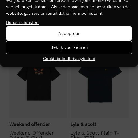
We gebruiken cookies om ervoor te zorgen dat onze website zo
Kleurnummer
soepel mogelijk draait. Als je doorgaat met het gebruiken van de
website, gaan we er vanuit dat je hiermee instemt.
81
Beheer diensten
Kleurgroep
Accepteer
sand/monogram
NIEUW
SALE
S
Bekijk voorkeuren
Cookiebeleid
Privacybeleid
Weekend offender
Lyle & scott
La
Weekend Offender
Lyle & Scott Plain T-
La
Fulgar T-Shirt
Shirt Z271