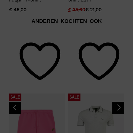
€
€
45,00
€
35,00
€
21,00
ANDEREN KOCHTEN OOK
SALE
SALE
S