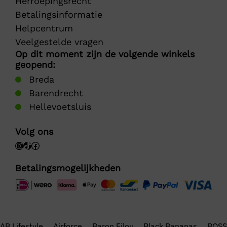
Herroepingsrecht
Betalingsinformatie
Helpcentrum
Veelgestelde vragen
Op dit moment zijn de volgende winkels
geopend:
Breda
Barendrecht
Hellevoetsluis
Volg ons
Betalingsmogelijkheden
AB Lifestyle
Airforce
Baron Filou
Black Bananas
BOSS