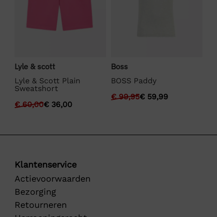
Lyle & scott
Boss
Hu
Lyle & Scott Plain
BOSS Paddy
Hu
Sweatshort
€
99,95
€
59,99
€
€
60,00
€
36,00
Klantenservice
Actievoorwaarden
Bezorging
Retourneren