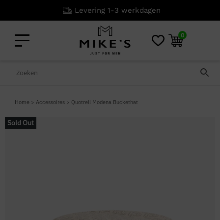
Levering 1-3 werkdagen
0
Home
>
Accessoires
>
Quotrell Modena Buckethat
Sold Out