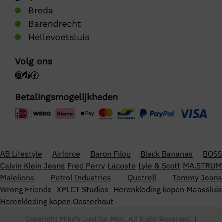
Breda
Barendrecht
Hellevoetsluis
Volg ons
Betalingsmogelijkheden
AB Lifestyle
Airforce
Baron Filou
Black Bananas
BOSS
Calvin Klein Jeans
Fred Perry
Lacoste
Lyle & Scott
MA.STRUM
Malelions
Petrol Industries
Quotrell
Tommy Jeans
Wrong Friends
XPLCT Studios
Herenkleding kopen Maassluis
Herenkleding kopen Oosterhout
Copyright Mike’s Just for Men. All Right Reserved. |