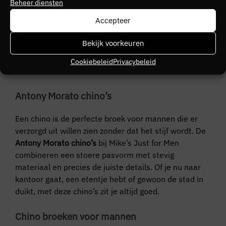
Beheer diensten
Accepteer
+ 3 kleuren
ANTONY MORATO
Bekijk voorkeuren
Antony Morato Trousers ASHE Super Skinny Fit
Cookiebeleid
Privacybeleid
€
99,00
Antony Morato chino’s
Een chino is de perfecte broek voor mannen die er
verzorgd uit willen zien zonder dat het stijf wordt. De
Antony Morato chino’s
bij Mike’s Just for Men
combineren een stoere pasvorm met stevig
materiaal en precies de juiste details. Of je nu naar
kantoor gaat, een etentje hebt of gewoon de stad in
duikt, met deze chino’s zit je altijd goed.
Chino broeken voor mannen