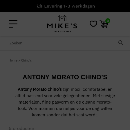
Levering 1-3 werkdagen
0
Home
>
Chino's
ANTONY MORATO CHINO’S
Antony Morato chino’s
zijn mooi, comfortabel en
altijd passend voor vele gelegenheden. Met stevige
materialen, fijne pasvorm en de cleane Morato-
look. Voor mannen die netjes voor de dag willen
komen zonder dat het saai wordt.
5
producten