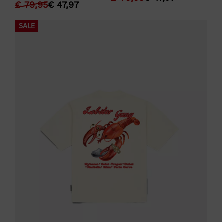
€
79,95
€
47,97
SALE