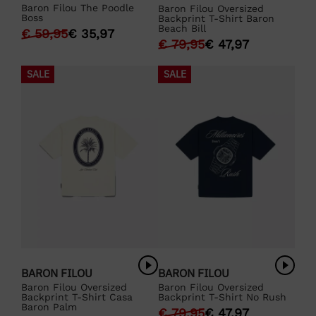
Baron Filou The Poodle
Baron Filou Oversized
Boss
Backprint T-Shirt Baron
Beach Bill
€
59,95
€
35,97
€
79,95
€
47,97
SALE
SALE
BARON FILOU
BARON FILOU
Baron Filou Oversized
Baron Filou Oversized
Backprint T-Shirt Casa
Backprint T-Shirt No Rush
Baron Palm
€
79,95
€
47,97