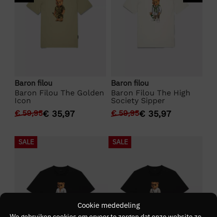
Baron filou
Baron filou
Ba
d
Baron Filou The Golden
Baron Filou The High
Ba
Icon
Society Sipper
Cr
€
59,95
€
35,97
€
59,95
€
35,97
€
SALE
SALE
Cookie mededeling
We gebruiken cookies om ervoor te zorgen dat onze website zo