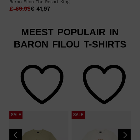
Baron Filou The Resort King
€
69,95
€
41,97
MEEST POPULAIR IN
BARON FILOU T-SHIRTS
SALE
SALE
S