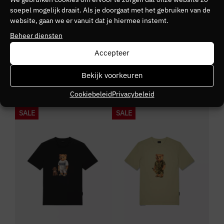
soepel mogelijk draait. Als je doorgaat met het gebruiken van de
website, gaan we er vanuit dat je hiermee instemt.
Beheer diensten
Accepteer
BARON FILOU
BARON FILOU
Baron Filou The Sunset
Baron Filou The Resort King
Bekijk voorkeuren
Millionare
€
59,95
€
35,97
€
69,95
€
41,97
Cookiebeleid
Privacybeleid
SALE
SALE