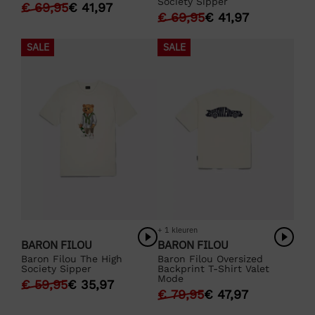
Society Sipper
€
69,95
€
41,97
€
69,95
€
41,97
SALE
SALE
+ 1 kleuren
BARON FILOU
BARON FILOU
Baron Filou The High
Baron Filou Oversized
Society Sipper
Backprint T-Shirt Valet
Mode
€
59,95
€
35,97
€
79,95
€
47,97