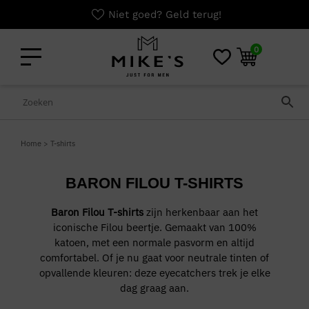
Niet goed? Geld terug!
0
Home
>
T-shirts
BARON FILOU T-SHIRTS
Baron Filou T-shirts
zijn herkenbaar aan het
iconische Filou beertje. Gemaakt van 100%
katoen, met een normale pasvorm en altijd
comfortabel. Of je nu gaat voor neutrale tinten of
opvallende kleuren: deze eyecatchers trek je elke
dag graag aan.