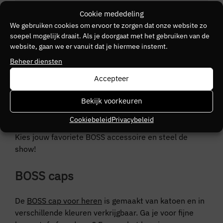
Cookie mededeling
BOSS
We gebruiken cookies om ervoor te zorgen dat onze website zo
BOSS Running-Gloves-4
soepel mogelijk draait. Als je doorgaat met het gebruiken van de
€
45,00
website, gaan we er vanuit dat je hiermee instemt.
Beheer diensten
BOSS herenaccessoires
Accepteer
Bekijk ons assortiment van BOSS herenaccessoires
Bekijk voorkeuren
en je bent verkocht. Van
BOSS caps
en BOSS riemen
Cookiebeleid
Privacybeleid
tot BOSS tassen; ze zijn allemaal even stijlvol en tof.
Kies jouw favoriete BOSS accessoire en steel de
show!
BOSS caps
De
BOSS cap voor heren
is gemaakt van katoen en in
verschillende kleuren verkrijgbaar. Ga je voor fijne