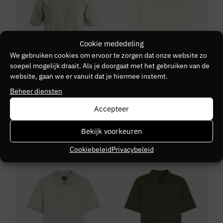
Cookie mededeling
We gebruiken cookies om ervoor te zorgen dat onze website zo
soepel mogelijk draait. Als je doorgaat met het gebruiken van de
website, gaan we er vanuit dat je hiermee instemt.
Beheer diensten
+ 9 kleuren
+ 50 kleuren
Accepteer
BOSS ORANGE
BOSS
Boss Tales
BOSS Paddy
Bekijk voorkeuren
€
59,95
€
99,95
€
59,99
Cookiebeleid
Privacybeleid