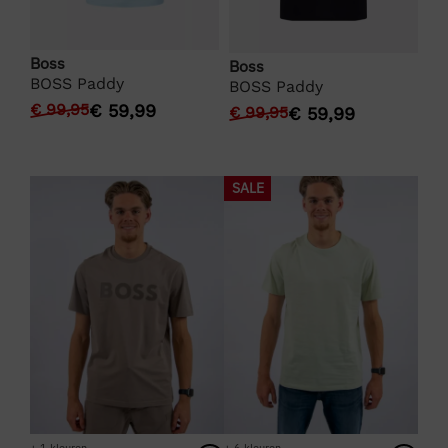
Boss
Bo
Boss
BOSS Paddy
BO
BOSS Paddy
€
99,95
€
59,99
€
€
99,95
€
59,99
SALE