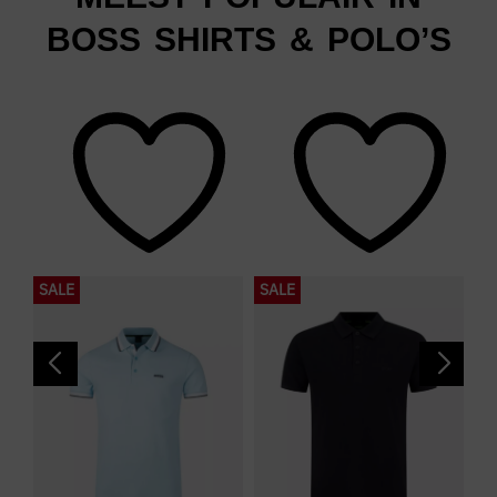
BOSS SHIRTS & POLO’S
SALE
SALE
S