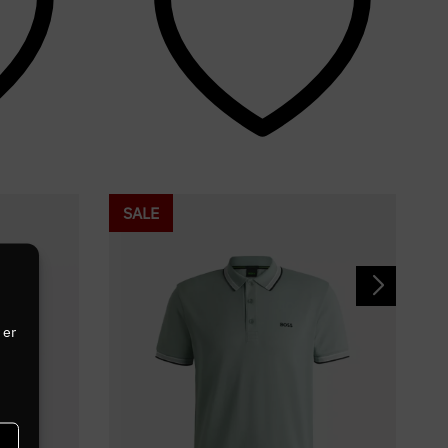
SALE
 er