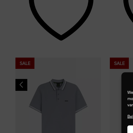
SALE
SALE
We
mog
van
Be