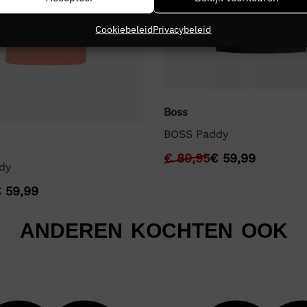
Cookiebeleid
Privacybeleid
Boss
BOSS Paddy
€
89,95
€
59,99
dy
€
59,99
ANDEREN KOCHTEN OOK