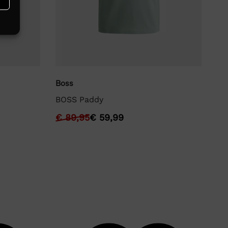
Bo
Boss
BO
BOSS Paddy
€
€
89,95
€
59,99