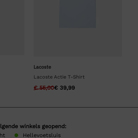
Lyl
Lacoste
Ly
Lacoste Actie T-Shirt
€
€
55,00
€
39,99
olgende winkels geopend:
ht
Hellevoetsluis