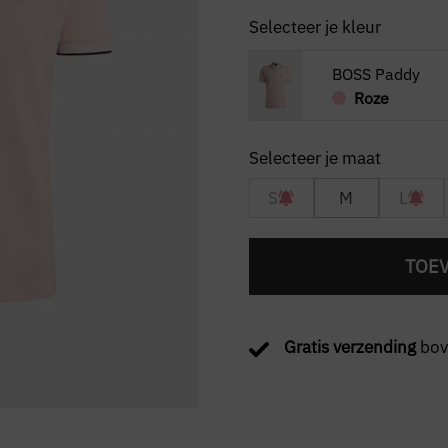
Selecteer je kleur
BOSS Paddy
Roze
S
M
L
TOE
Gratis verzending
bov