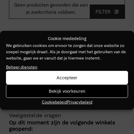
Geen producten gevonden die aan
FILTER
je zoekcriteria voldoen.
Cookie mededeling
We gebruiken cookies om ervoor te zorgen dat onze website zo
soepel mogelijk draait. Als je doorgaat met het gebruiken van de
Klantenservice
website, gaan we er vanuit dat je hiermee instemt.
Actievoorwaarden
Beheer diensten
Bezorging
Accepteer
Retourneren
Herroepingsrecht
Bekijk voorkeuren
Betalingsinformatie
Cookiebeleid
Privacybeleid
Helpcentrum
Veelgestelde vragen
Op dit moment zijn de volgende winkels
geopend: