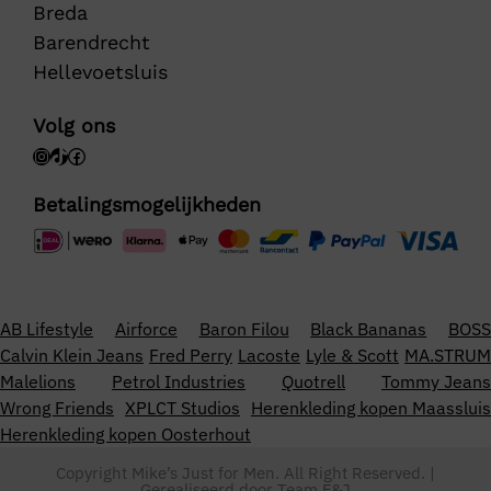
Breda
Barendrecht
Hellevoetsluis
Volg ons
Betalingsmogelijkheden
AB Lifestyle
Airforce
Baron Filou
Black Bananas
BOSS
Calvin Klein Jeans
Fred Perry
Lacoste
Lyle & Scott
MA.STRUM
Malelions
Petrol Industries
Quotrell
Tommy Jeans
Wrong Friends
XPLCT Studios
Herenkleding kopen Maassluis
Herenkleding kopen Oosterhout
Copyright Mike’s Just for Men. All Right Reserved. |
Gerealiseerd door
Team F&J