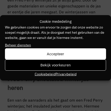
goede materialen en unieke eigenschappen is de jas
er eentje die jaren meegaat. De winterjassen van
Fred Perry hebben een stijlvol design en herkenbare
Cookie mededeling
kenmerken zoals het Fred Perry logo.
We gebruiken cookies om ervoor te zorgen dat onze website zo
soepel mogelijk draait. Als je doorgaat met het gebruiken van de
Met de winterjassen van Fred Perry zit je altijd goed.
website, gaan we er vanuit dat je hiermee instemt.
Een winterjas van Fred Perry scoor je bij Mike’s Just
Beheer diensten
for Men in de webshop. In de categorie filter je op de
gewenste eigenschappen en jouw favoriete jas komt
Accepteer
zo naar voren! Of kom langs in een van de fysieke
Bekijk voorkeuren
winkels. Het is aan jou!
Cookiebeleid
Privacybeleid
Fred Perry Insulated winterjas
heren
Een van de aanraders als het gaat om een Fred Perry
winterjas; het insulated jacket voor heren. Hiermee