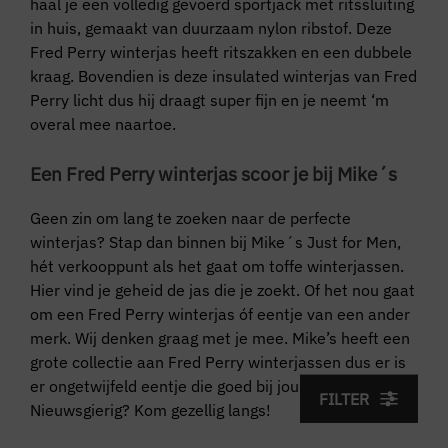
haal je een volledig gevoerd sportjack met ritssluiting
in huis, gemaakt van duurzaam nylon ribstof. Deze
Fred Perry winterjas heeft ritszakken en een dubbele
kraag. Bovendien is deze insulated winterjas van Fred
Perry licht dus hij draagt super fijn en je neemt ‘m
overal mee naartoe.
Een Fred Perry winterjas scoor je bij Mike´s
Geen zin om lang te zoeken naar de perfecte
winterjas? Stap dan binnen bij Mike´s Just for Men,
hét verkooppunt als het gaat om toffe winterjassen.
Hier vind je geheid de jas die je zoekt. Of het nou gaat
om een Fred Perry winterjas óf eentje van een ander
merk. Wij denken graag met je mee. Mike’s heeft een
grote collectie aan Fred Perry winterjassen dus er is
er ongetwijfeld eentje die goed bij jou past.
FILTER
Nieuwsgierig? Kom gezellig langs!