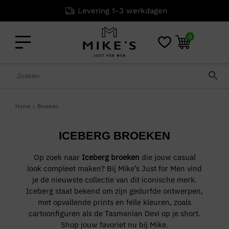
Levering 1-3 werkdagen
0
Home
>
Broeken
ICEBERG BROEKEN
Op zoek naar
Iceberg broeken
die jouw casual
look compleet maken? Bij Mike’s Just for Men vind
je de nieuwste collectie van dit iconische merk.
Iceberg staat bekend om zijn gedurfde ontwerpen,
met opvallende prints en felle kleuren, zoals
cartoonfiguren als de Tasmanian Devi op je short.
Shop jouw favoriet nu bij Mike.