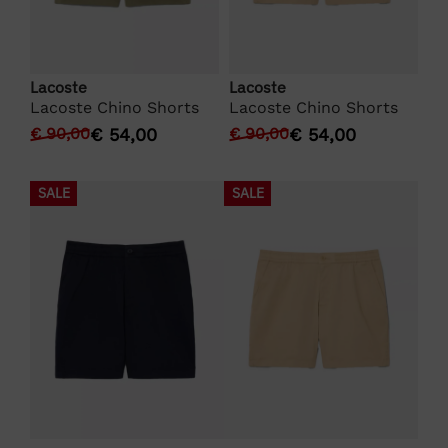
Lacoste
Lacoste
La
n
Lacoste Chino Shorts
Lacoste Chino Shorts
La
No
€
90,00
€
54,00
€
90,00
€
54,00
€
SALE
SALE