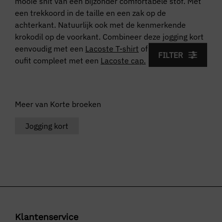
mooie snit van een bijzonder comfortabele stof. Met
een trekkoord in de taille en een zak op de
achterkant. Natuurlijk ook met de kenmerkende
krokodil op de voorkant. Combineer deze jogging kort
eenvoudig met een
Lacoste T-shirt
of
polo
en maak je
FILTER
oufit compleet met een
Lacoste cap.
Meer van Korte broeken
Jogging kort
Klantenservice