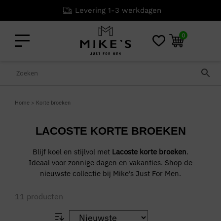
Niet goed? Geld terug!
0
Home
>
Korte broeken
LACOSTE KORTE BROEKEN
Blijf koel en stijlvol met
Lacoste korte broeken
.
Ideaal voor zonnige dagen en vakanties. Shop de
nieuwste collectie bij Mike’s Just For Men.
11
producten