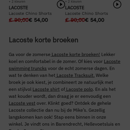
+ 2 kleuren
+ 2 kleuren
LACOSTE
LACOSTE
Lacoste Chino Shorts
Lacoste Chino Shorts
€
90,00
€
54,00
€
90,00
€
54,00
Lacoste korte broeken
Ga voor de zomerse
Lacoste korte broeken!
Lekker
koel en comfortabel in de zomer. Of kies voor
Lacoste
swimming truncks
voor de echt zomerse dagen. En
wat te denken van het
Lacoste Tracksuit.
Welke
broek je ook kiest, je combineert ze natuurlijk met
een stijlvol
Lacoste shirt
of
Lacoste polo
. En als het
wat kouder wordt, dan draag je er eenvoudig een
Lacoste vest
over. Klinkt goed? Ontdek de gehele
Lacoste collectie dan nu bij de Mike’s. Gezellig
langskomen kan ook! Stap eens binnen in onze
winkel. Je vindt ons in Barendrecht, Hellevoetsluis en