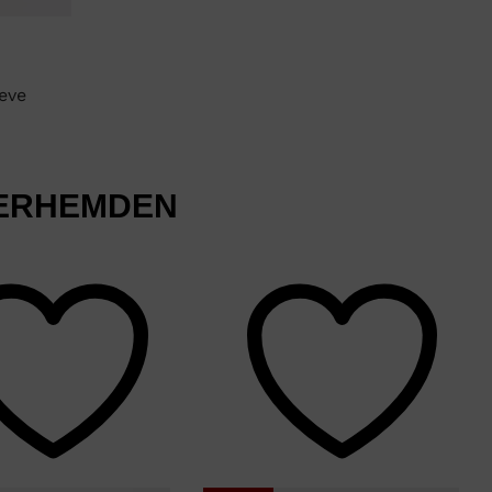
eeve
VERHEMDEN