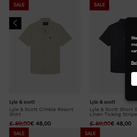
SALE
SALE
We
mog
van
Be
Lyle & scott
Lyle & scott
Lyle & Scott Crinkle Resort
Lyle & Scott Short 
Shirt
Linen Ticking Stripe
€
80,00
€
48,00
€
80,00
€
48,00
SALE
SALE