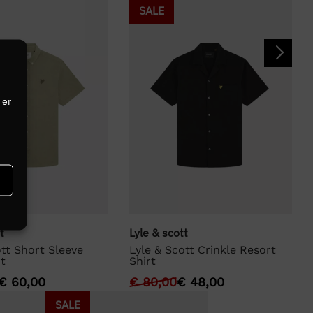
SALE
 er
t
Lyle & scott
ott Short Sleeve
Lyle & Scott Crinkle Resort
rt
Shirt
€
60,00
€
80,00
€
48,00
SALE