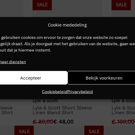
SALE
SALE
Cookie mededeling
 gebruiken cookies om ervoor te zorgen dat onze website zo soepel
elijk draait. Als je doorgaat met het gebruiken van de website, gaan we
uit dat je hiermee instemt.
heer diensten
Accepteer
Bekijk voorkeuren
Cookiebeleid
Privacybeleid
Lyle & scott
Lyle & scot
Sleeve
Lyle & Scott Short Sleeve
Lyle & Sc
 Shirt
Linen Blend Shirt
Linen Shi
€
80,00
€
48,00
€
100,00
SALE
SALE