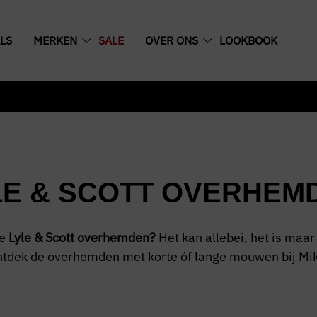
LS
MERKEN
SALE
OVER ONS
LOOKBOOK
LE & SCOTT OVERHEM
de
Lyle & Scott overhemden?
Het kan allebei, het is maar
ntdek de overhemden met korte óf lange mouwen bij Mike