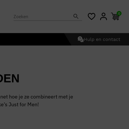
0
Hulp en contact
DEN
 net hoe je ze combineert met je
’s Just for Men!