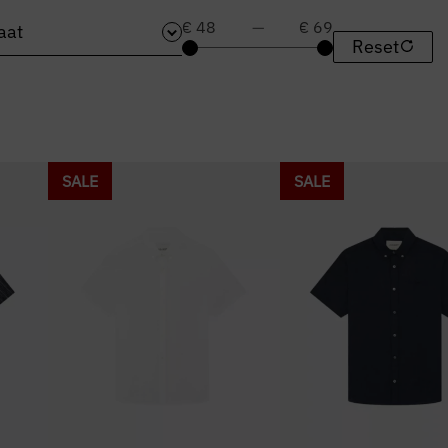
€ 48
—
€ 69
aat
Reset
SALE
SALE