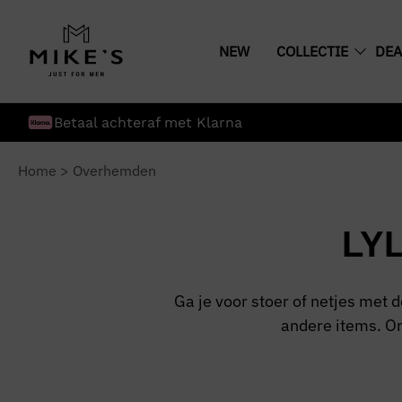
NEW
COLLECTIE
DEA
Betaal achteraf met Klarna
Home
>
Overhemden
LY
Ga je voor stoer of netjes met 
andere items. O