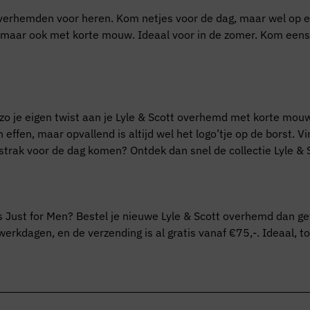
verhemden voor heren. Kom netjes voor de dag, maar wel op een 
 maar ook met korte mouw. Ideaal voor in de zomer. Kom eens l
 zo je eigen twist aan je Lyle & Scott overhemd met korte mou
effen, maar opvallend is altijd wel het logo’tje op de borst. Vi
strak voor de dag komen? Ontdek dan snel de collectie Lyle & 
s Just for Men? Bestel je nieuwe Lyle & Scott overhemd dan gew
erkdagen, en de verzending is al gratis vanaf €75,-. Ideaal, t