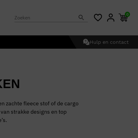
0
Hulp en contact
KEN
en zachte fleece stof of de cargo
 van strakke designs en top
’s.