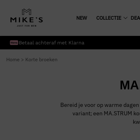
NEW
COLLECTIE
DEA
Betaal achteraf met Klarna
Home
>
Korte broeken
MA
Bereid je voor op warme dagen
variant; een MA.STRUM kort
kw