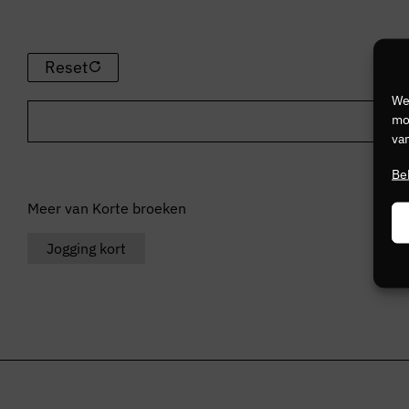
Reset
We
mog
van
Be
Meer van Korte broeken
Jogging kort