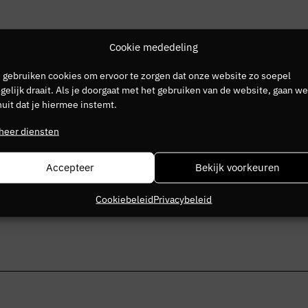
Cookie mededeling
 gebruiken cookies om ervoor te zorgen dat onze website zo soepel
elijk draait. Als je doorgaat met het gebruiken van de website, gaan we
Geen producten gevonden die aan je zoekcriteria voldoen.
uit dat je hiermee instemt.
heer diensten
Accepteer
Bekijk voorkeuren
Cookiebeleid
Privacybeleid