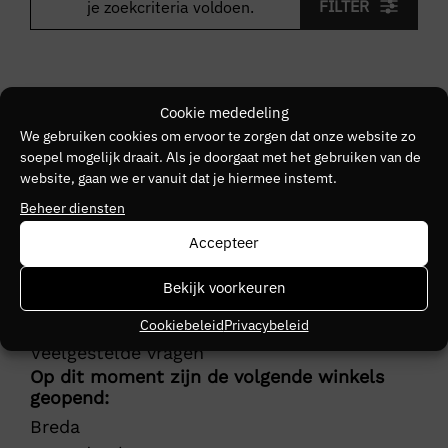
FILTER
je zoekcriteria voldoen.
Cookie mededeling
We gebruiken cookies om ervoor te zorgen dat onze website zo
soepel mogelijk draait. Als je doorgaat met het gebruiken van de
Klantenservice
website, gaan we er vanuit dat je hiermee instemt.
Actievoorwaarden
Beheer diensten
Bezorging
Accepteer
Retourneren
Herroepingsrecht
Bekijk voorkeuren
Betalingsinformatie
Helpcentrum
Cookiebeleid
Privacybeleid
Veelgestelde vragen
Op dit moment zijn de volgende winkels
geopend:
Breda