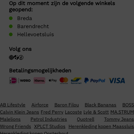
Op dit moment zijn de volgende winkels
geopend:
Breda
Barendrecht
Hellevoetsluis
Volg ons
Betalingsmogelijkheden
AB Lifestyle
Airforce
Baron Filou
Black Bananas
BOSS
Calvin Klein Jeans
Fred Perry
Lacoste
Lyle & Scott
MA.STRUM
Malelions
Petrol Industries
Quotrell
Tommy Jeans
Wrong Friends
XPLCT Studios
Herenkleding kopen Maassluis
Herenkleding kopen Oosterhout