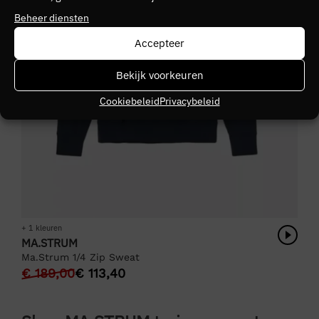
Beheer diensten
Accepteer
Bekijk voorkeuren
Cookiebeleid
Privacybeleid
+ 1 kleuren
MA.STRUM
Ma.Strum 1/4 Zip Sweat
€
189,00
€
113,40