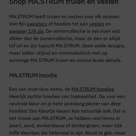
Shop MA.STRUM truien en vesten
MA.STRUM heeft truien en vesten voor elk seizoen.
Van fijn
sweaters
of hoodies tot aan
vesten
en
sweater 1/4 zip
. De wintercollectie is net even wat
dikker dan de zomercollectie, maar ze zien er altijd
tof uit en zijn typisch MA.STRUM. Geen wilde designs,
maar lekker stijlvol en minimalistisch met op
sommige MA.STRUM truien en vesten leuke details.
MA.STRUM hoodie
Een van onze favo items, de
MA.STRUM hoodies
.
Heerlijk zachte hoodies van topkwaliteit. Ga voor een
neutrale kleur en je hebt jarenlang plezier van deze
hoodies! Een kleurtje kiezen kan natuurlijk ook. Dat is
het mooie aan MA.STRUM, ze hebben veel items in
zwart, zand, donkerblauw of donkergroen, maar óók
toffe kleurtjes die helemaal in zijn. Nooit te gek, maar