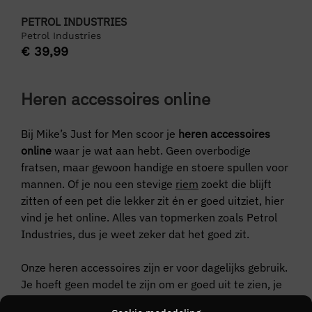
PETROL INDUSTRIES
Petrol Industries
€
39,99
Heren accessoires online
Bij Mike’s Just for Men scoor je
heren accessoires
online
waar je wat aan hebt. Geen overbodige
fratsen, maar gewoon handige en stoere spullen voor
mannen. Of je nou een stevige
riem
zoekt die blijft
zitten of een pet die lekker zit én er goed uitziet, hier
vind je het online. Alles van topmerken zoals Petrol
Industries, dus je weet zeker dat het goed zit.
Onze heren accessoires zijn er voor dagelijks gebruik.
Je hoeft geen model te zijn om er goed uit te zien, je
hoeft alleen iets te dragen dat bij jou past. En dat