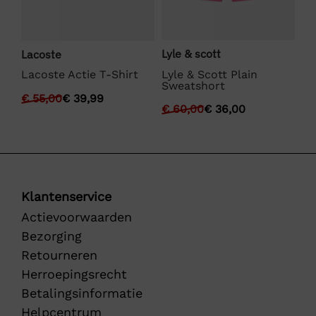
Lyle & scott
Ly
Lacoste
Lyle & Scott Plain
Ly
SE
Lacoste Actie T-Shirt
Sweatshort
Sh
€
55,00
€
39,99
€
60,00
€
36,00
€
Klantenservice
Actievoorwaarden
Bezorging
Retourneren
Herroepingsrecht
Betalingsinformatie
Helpcentrum