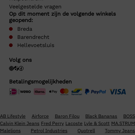
Veelgestelde vragen
Op dit moment zijn de volgende winkels
geopend:
Breda
Barendrecht
Hellevoetsluis
Volg ons
Betalingsmogelijkheden
AB Lifestyle
Airforce
Baron Filou
Black Bananas
BOSS
Calvin Klein Jeans
Fred Perry
Lacoste
Lyle & Scott
MA.STRUM
Malelions
Petrol Industries
Quotrell
Tommy Jeans