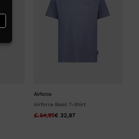
Airforce
Air
Airforce Basic T-Shirt
Ai
€
54,95
€
32,97
€