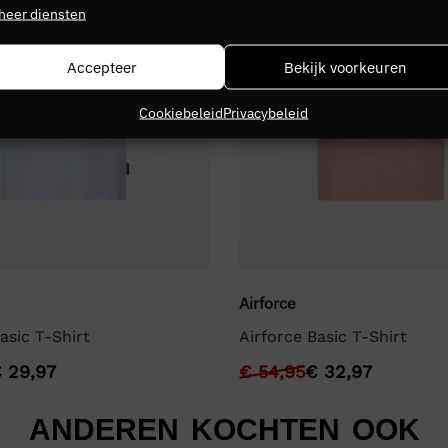
heer diensten
Accepteer
Bekijk voorkeuren
Cookiebeleid
Privacybeleid
Airforce
asic T-Shirt
Airforce Basic T-Shirt
€
29,97
€
54,95
€
32,97
ANDEREN KOCHTEN OOK