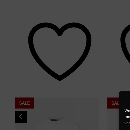
SALE
SALE
We
mog
van