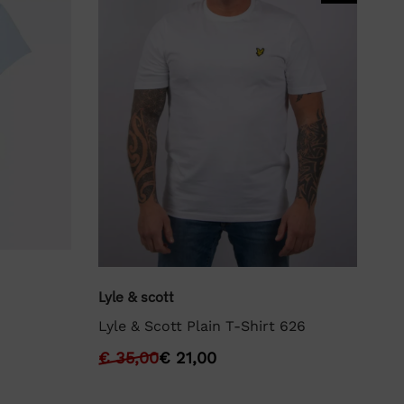
We
Lyle & scott
We
Lyle & Scott Plain T-Shirt 626
€
€
35,00
€
21,00