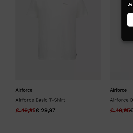
Be
Airforce
Airforce
Airforce Basic T-Shirt
Airforce B
€
49,95
€
29,97
€
49,95