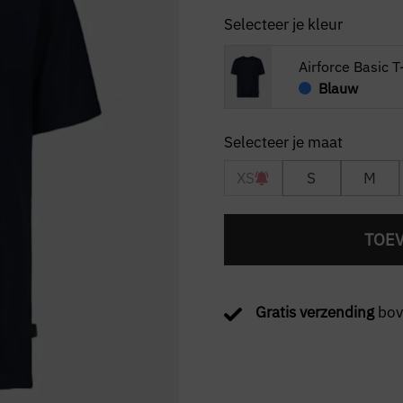
Selecteer je kleur
Airforce Basic T
Blauw
XS
S
M
TOE
Gratis verzending
bov