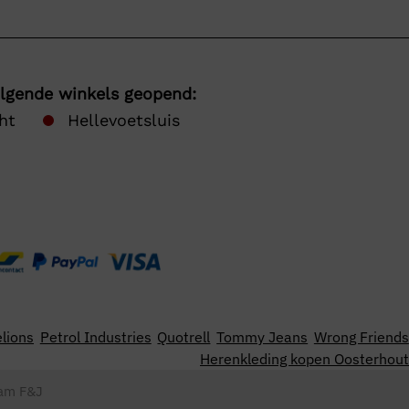
olgende winkels geopend:
ht
Hellevoetsluis
lions
Petrol Industries
Quotrell
Tommy Jeans
Wrong Friends
Herenkleding kopen Oosterhout
am F&J