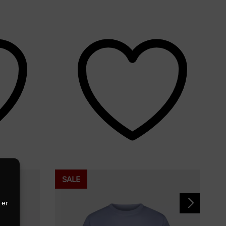
SALE
 er