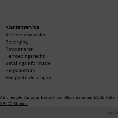
Klantenservice
Actievoorwaarden
Bezorging
Retourneren
Herroepingsrecht
Betalingsinformatie
Helpcentrum
Veelgestelde vragen
AB Lifestyle
Airforce
Baron Filou
Black Bananas
BOSS
Calvin
XPLCT Studios
Copyri