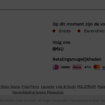
Op dit moment zijn de v
Breda
Barendrec
Volg ons
Betalingsmogelijkheden
 Klein Jeans
Fred Perry
Lacoste
Lyle & Scott
MA.STRUM
Male
Herenkleding kopen Maassluis
ght Mike’s Just for Men. All Right Reserved. | Gerealiseerd door
Te