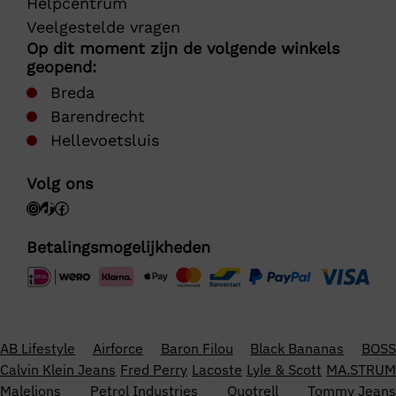
Helpcentrum
Veelgestelde vragen
Op dit moment zijn de volgende winkels
geopend:
Breda
Barendrecht
Hellevoetsluis
Volg ons
Betalingsmogelijkheden
AB Lifestyle
Airforce
Baron Filou
Black Bananas
BOSS
Calvin Klein Jeans
Fred Perry
Lacoste
Lyle & Scott
MA.STRUM
Malelions
Petrol Industries
Quotrell
Tommy Jeans