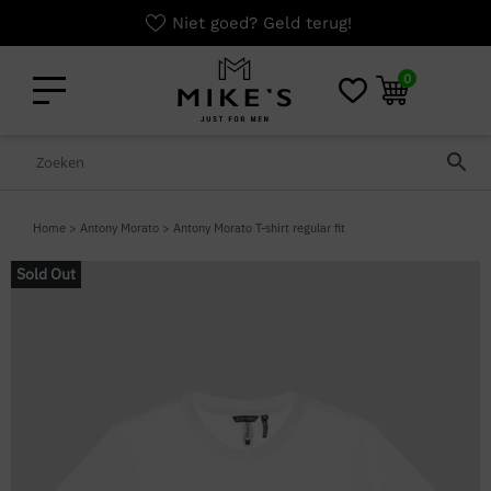
Niet goed? Geld terug!
0
Home
>
Antony Morato
>
Antony Morato T-shirt regular fit
Sold Out