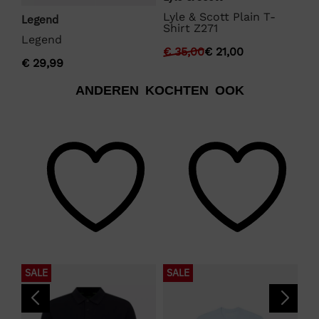
BO
Lyle & Scott Plain T-
Legend
Shirt Z271
€
Legend
€
35,00
€
21,00
€
29,99
ANDEREN KOCHTEN OOK
SALE
SALE
S