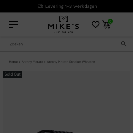
Levering 1-3 werkdagen
0
Home
>
Antony Morato
>
Antony Morato Sneaker Wheaton
Sold Out