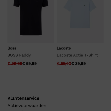
Ly
Boss
Lacoste
rt
Ly
BOSS Paddy
Lacoste Actie T-Shirt
Sw
€
99,95
€
59,99
€
55,00
€
39,99
€
Klantenservice
Actievoorwaarden