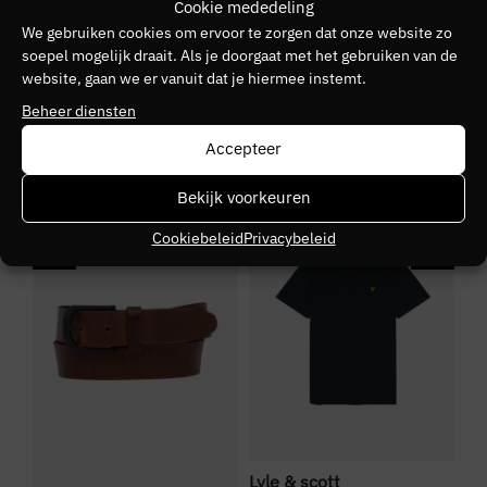
Cookie mededeling
ANTONY MORATO
We gebruiken cookies om ervoor te zorgen dat onze website zo
soepel mogelijk draait. Als je doorgaat met het gebruiken van de
Kleurnummer
website, gaan we er vanuit dat je hiermee instemt.
10
Beheer diensten
Kleurgroep
Accepteer
9000
Bekijk voorkeuren
NIEUW
SALE
S
Cookiebeleid
Privacybeleid
Bo
Lyle & scott