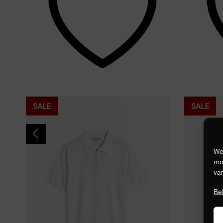
SALE
SALE
We
mog
van
Be