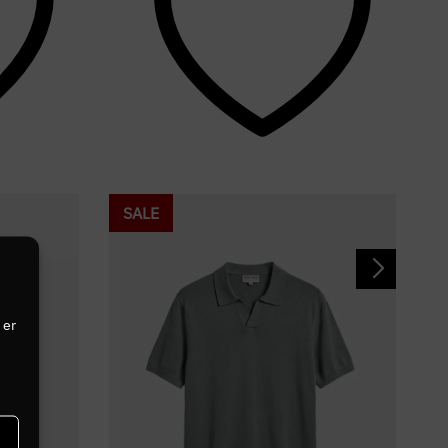
SALE
 er