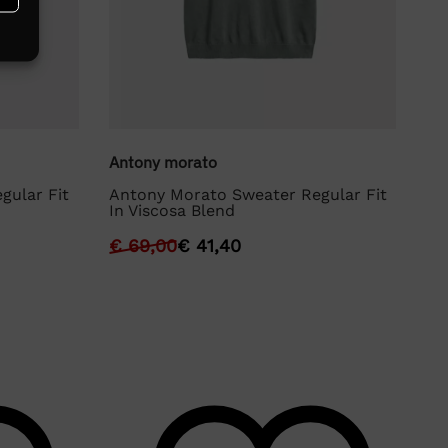
Antony morato
An
gular Fit
Antony Morato Sweater Regular Fit
An
In Viscosa Blend
In
€
69,00
€
41,40
€