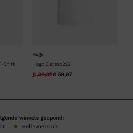
Hugo
Lyl
-Shirt
Hugo Dereso222
Ly
€
99,95
€
59,97
€
olgende winkels geopend:
ht
Hellevoetsluis