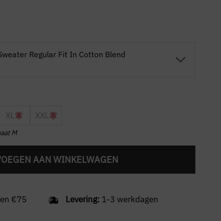
weater Regular Fit In Cotton Blend
XL
XXL
maat M
VOEGEN AAN WINKELWAGEN
en €75
Levering:
1-3 werkdagen