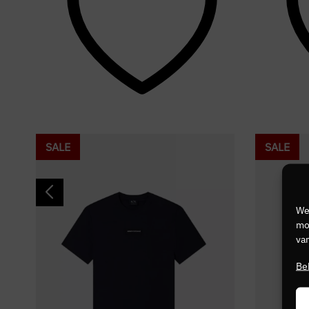
SALE
SALE
We
mog
van
Be