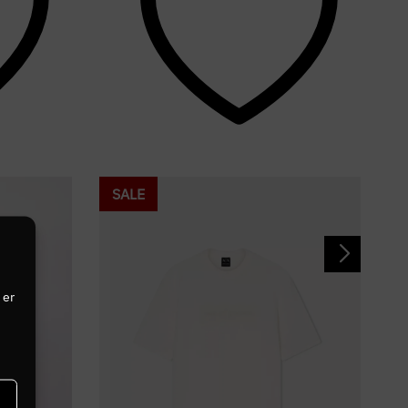
SALE
 er