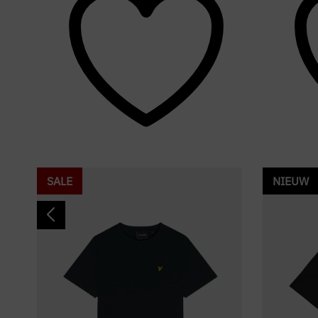
SALE
NIEUW