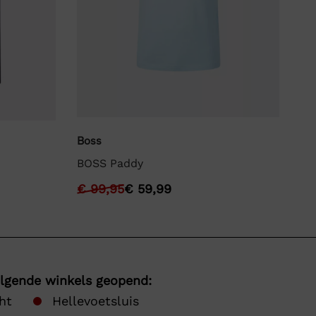
Boss
La
BOSS Paddy
La
€
99,95
€
59,99
€
olgende winkels geopend:
ht
Hellevoetsluis