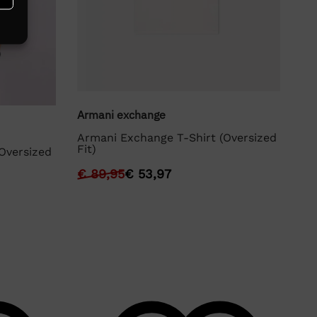
Armani exchange
Ar
Armani Exchange T-Shirt (Oversized
Ar
Fit)
Oversized
€
€
89,95
€
53,97