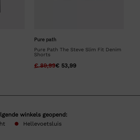
Lyl
Pure path
Ly
Pure Path The Steve Slim Fit Denim
Shorts
€
€
89,99
€
53,99
olgende winkels geopend:
ht
Hellevoetsluis