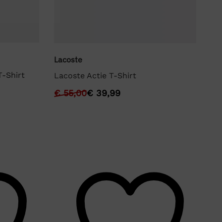
Lyl
Lacoste
-Shirt
Ly
Lacoste Actie T-Shirt
€
€
55,00
€
39,99