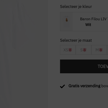
Selecteer je kleur
Baron Filou LIV
Wit
XS
S
M
TOE
Gratis verzending
bov