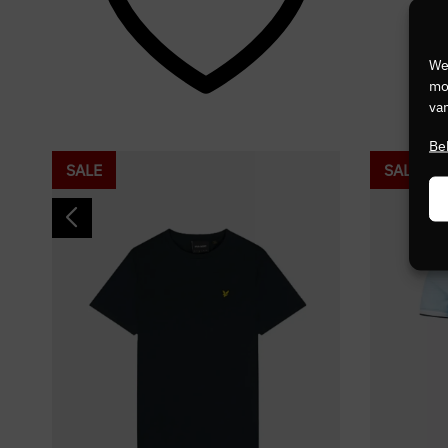
We
mog
van
Be
SALE
SALE