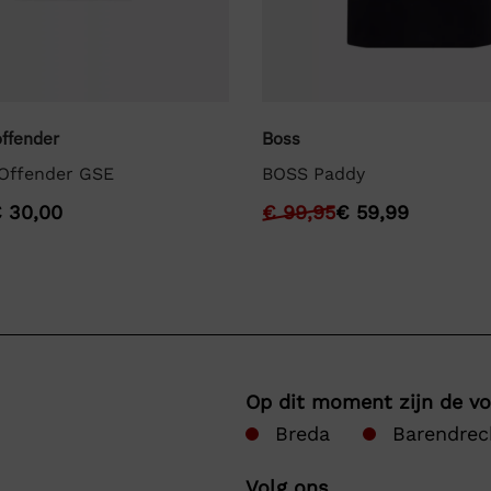
ffender
Boss
Offender GSE
BOSS Paddy
€
30,00
€
99,95
€
59,99
Op dit moment zijn de v
Breda
Barendrec
Volg ons