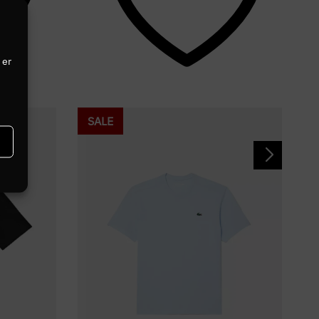
 er
SALE