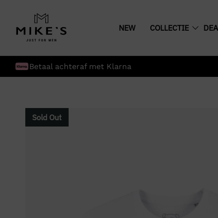
NEW
COLLECTIE
DEA
Betaal achteraf met Klarna
Sold Out