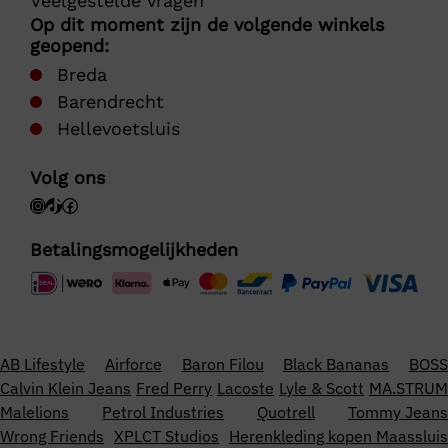
Veelgestelde vragen
Op dit moment zijn de volgende winkels
geopend:
Breda
Barendrecht
Hellevoetsluis
Volg ons
Betalingsmogelijkheden
AB Lifestyle
Airforce
Baron Filou
Black Bananas
BOSS
Calvin Klein Jeans
Fred Perry
Lacoste
Lyle & Scott
MA.STRUM
Malelions
Petrol Industries
Quotrell
Tommy Jeans
Wrong Friends
XPLCT Studios
Herenkleding kopen Maassluis