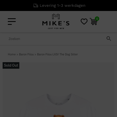
Levering 1-3 werkdagen
0
Home
>
Baron Filou
>
Baron Filou LXIV The Dog Sitter
Sold Out