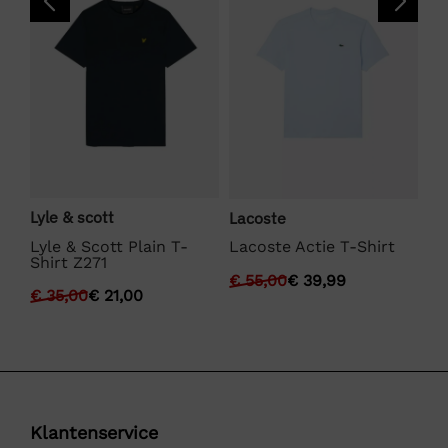
Lyle & scott
We
Lacoste
Lyle & Scott Plain T-
We
Lacoste Actie T-Shirt
Shirt Z271
Fu
€
55,00
€
39,99
€
35,00
€
21,00
€
Klantenservice