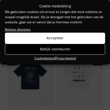
BARON FILOU
Cookie mededeling
We gebruiken cookies om ervoor te zorgen dat onze website zo
Kleurnummer
soepel mogelijk draait. Als je doorgaat met het gebruiken van de
website, gaan we er vanuit dat je hiermee instemt.
01
Beheer diensten
Seizoen
Accepteer
VZ26
SALE
SALE
S
Bekijk voorkeuren
Kleurgroep
Cookiebeleid
Privacybeleid
off-white