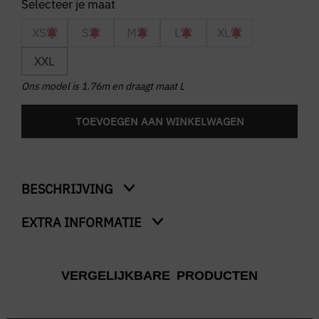
XS
S
M
L
XL
XXL
Ons model is 1.76m en draagt maat L
TOEVOEGEN AAN WINKELWAGEN
BESCHRIJVING
EXTRA INFORMATIE
Oversized Backprint T-Shirt Lobster Gang
Kleur
VERGELIJKBARE PRODUCTEN
Creme
Merk