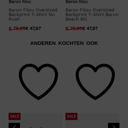
Baron filou
Baron filou
Ba
d
Baron Filou Oversized
Baron Filou Oversized
Ba
a
Backprint T-Shirt No
Backprint T-Shirt Baron
Ba
Rush
Beach Bill
Be
€
79,95
€
47,97
€
79,95
€
47,97
€
ANDEREN KOCHTEN OOK
SALE
SALE
N