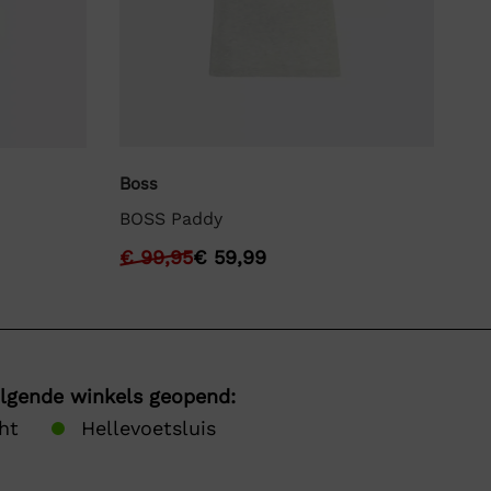
Boss
Hu
BOSS Paddy
Hu
€
99,95
€
59,99
€
olgende winkels geopend:
ht
Hellevoetsluis