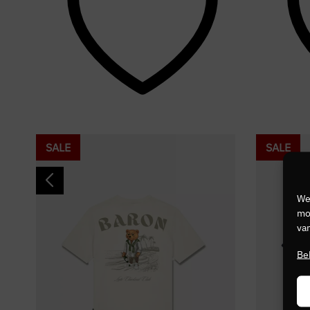
SALE
SALE
We
mog
van
Be