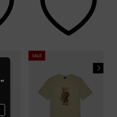
SALE
 er