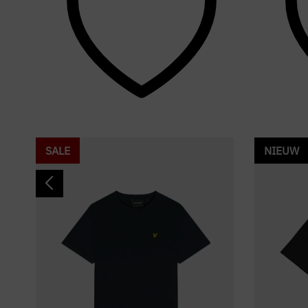
SALE
NIEUW