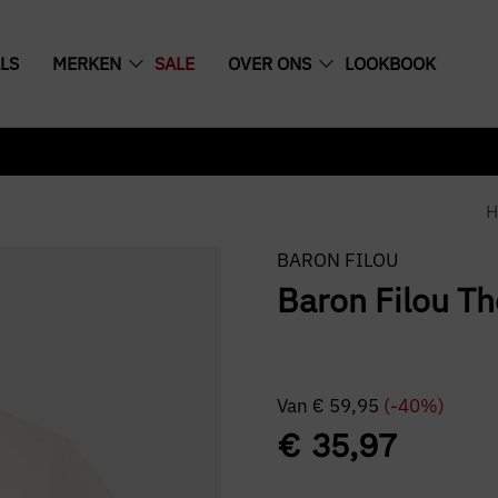
LS
MERKEN
SALE
OVER ONS
LOOKBOOK
H
BARON FILOU
Baron Filou Th
Van
€
59,95
(-40%)
€
35,97