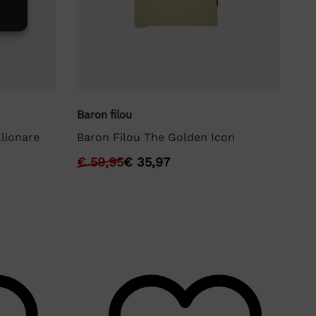
Baron filou
Bar
lionare
Baron Filou The Golden Icon
Ba
€
59,95
€
35,97
€