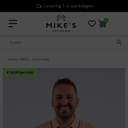
Levering 1-3 werkdagen
0
Home
>
BOSS
>
BOSS Paddy
€ 59,99 per stuk!