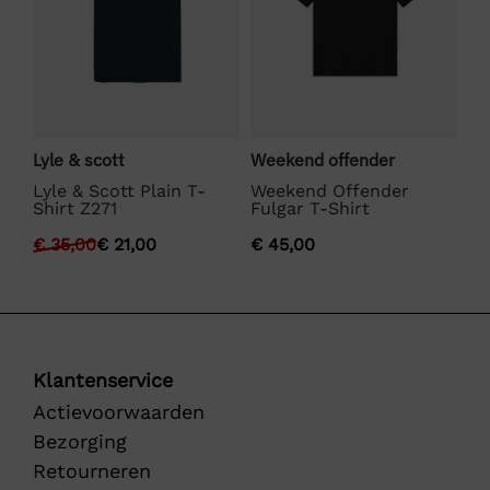
Lyle & scott
Weekend offender
Bo
Lyle & Scott Plain T-
Weekend Offender
BO
Shirt Z271
Fulgar T-Shirt
€
€
35,00
€
21,00
€
45,00
Klantenservice
Actievoorwaarden
Bezorging
Retourneren