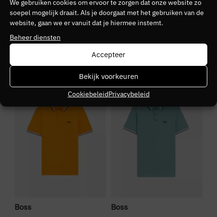
We gebruiken cookies om ervoor te zorgen dat onze website zo
soepel mogelijk draait. Als je doorgaat met het gebruiken van de
Kleurnummer
website, gaan we er vanuit dat je hiermee instemt.
90
Beheer diensten
Accepteer
Seizoen
VZ26
Bekijk voorkeuren
SALE
SALE
S
Kleurgroep
Cookiebeleid
Privacybeleid
632
Boss
Boss
Bo