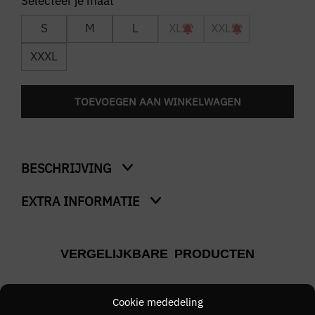
S
M
L
XL
XXL
XXXL
TOEVOEGEN AAN WINKELWAGEN
BESCHRIJVING
EXTRA INFORMATIE
Paddy
Kleur
VERGELIJKBARE PRODUCTEN
Roze
Merk
Cookie mededeling
BOSS