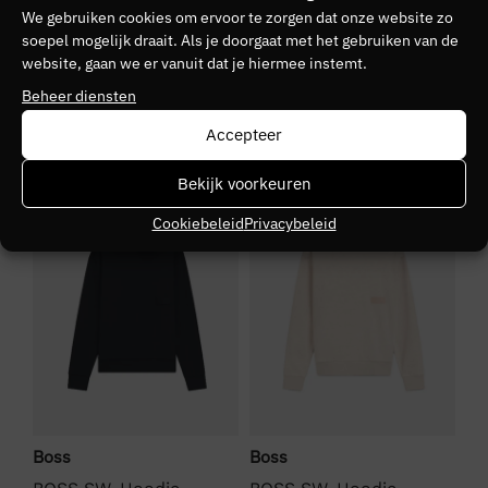
We gebruiken cookies om ervoor te zorgen dat onze website zo
Kleurnummer
soepel mogelijk draait. Als je doorgaat met het gebruiken van de
website, gaan we er vanuit dat je hiermee instemt.
20
Beheer diensten
Seizoen
Accepteer
VZ26
NIEUW
NIEUW
S
Bekijk voorkeuren
Kleurgroep
Cookiebeleid
Privacybeleid
137
Boss
Boss
To