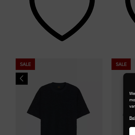
SALE
SALE
We
mog
van
Be