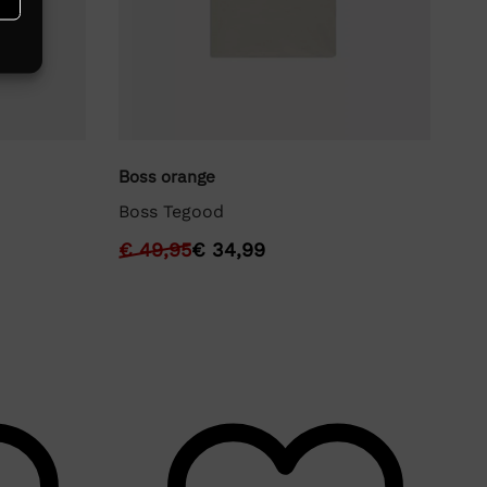
Boss orange
Bo
Boss Tegood
Bo
€
49,95
€
34,99
€