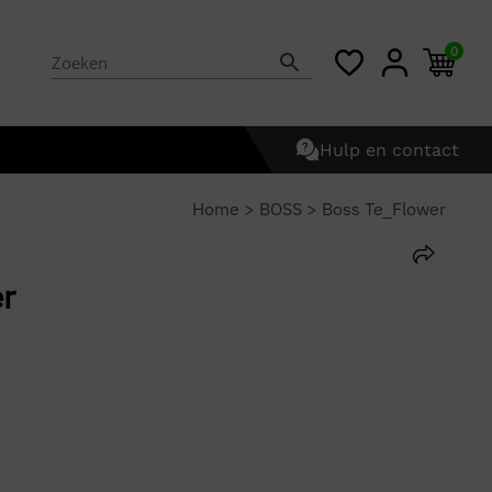
0
Hulp en contact
Home
>
BOSS
>
Boss Te_Flower
r