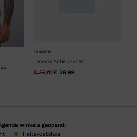
We
Lacoste
We
Lacoste Actie T-Shirt
626
€
€
55,00
€
39,99
olgende winkels geopend:
ht
Hellevoetsluis