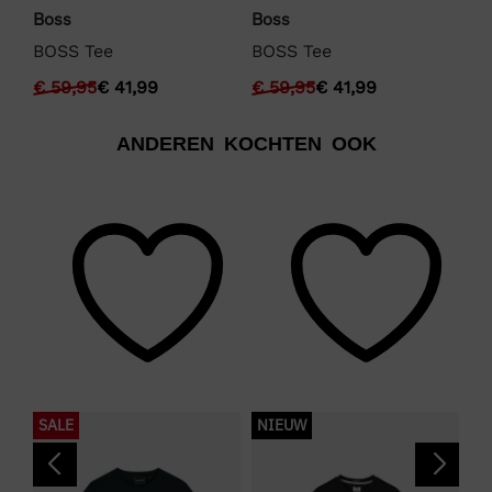
Boss
Boss
Bo
BOSS Tee
BOSS Tee
BO
€
59,95
€
41,99
€
59,95
€
41,99
€
ANDEREN KOCHTEN OOK
SALE
NIEUW
S