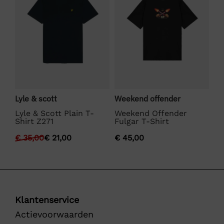
Lyle & scott
Weekend offender
Bo
Lyle & Scott Plain T-
Weekend Offender
BO
Shirt Z271
Fulgar T-Shirt
€
€
35,00
€
21,00
€
45,00
Klantenservice
Actievoorwaarden