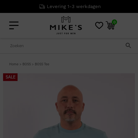
Levering 1-3 werkdagen
0
Home
>
BOSS
>
BOSS Tee
SALE