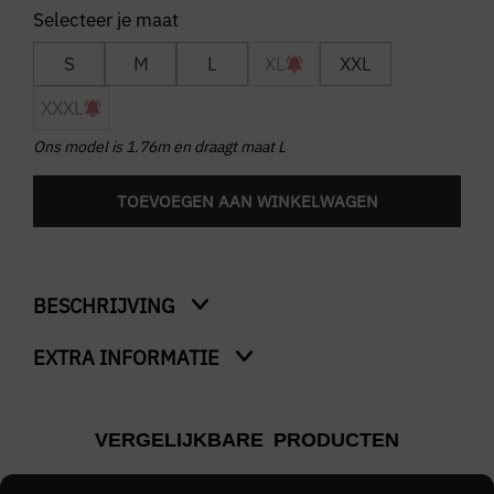
S
M
L
XL
XXL
XXXL
Ons model is 1.76m en draagt maat L
TOEVOEGEN AAN WINKELWAGEN
BESCHRIJVING
EXTRA INFORMATIE
Tee
Kleur
VERGELIJKBARE PRODUCTEN
Blauw
Merk