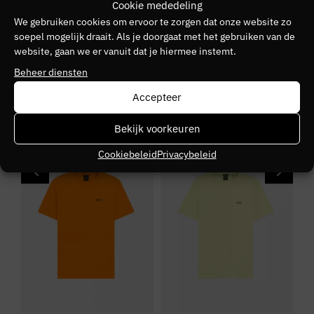
Cookie mededeling
BOSS
We gebruiken cookies om ervoor te zorgen dat onze website zo
soepel mogelijk draait. Als je doorgaat met het gebruiken van de
website, gaan we er vanuit dat je hiermee instemt.
Kleurnummer
Beheer diensten
30
Accepteer
Seizoen
Bekijk voorkeuren
VZ26
SALE
SALE
N
Cookiebeleid
Privacybeleid
Kleurgroep
445