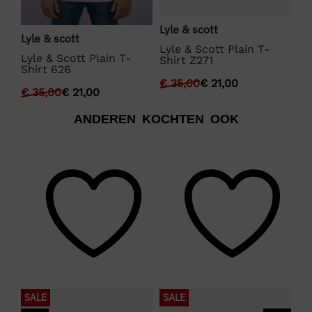
synthetisch | Niet in de droogtrommel | Strijken
Bo
Lyle & scott
op een lage temperatuur
Lyle & scott
BO
Lyle & Scott Plain T-
Lyle & Scott Plain T-
Shirt Z271
Shirt 626
€
€
35,00
€
21,00
€
35,00
€
21,00
ANDEREN KOCHTEN OOK
SALE
SALE
S