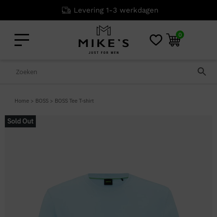
Levering 1-3 werkdagen
0
Home
>
BOSS
>
BOSS Tee T-shirt
Sold Out