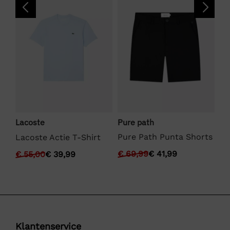
Pure path
Lacoste
We
Pure Path Punta Shorts
Lacoste Actie T-Shirt
We
€
69,99
€
41,99
€
55,00
€
39,99
€
Klantenservice