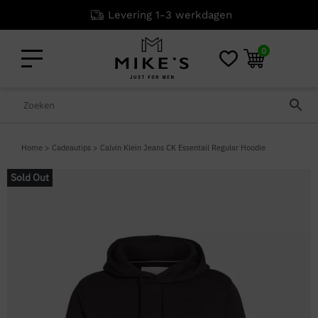
Levering 1-3 werkdagen
0
Home
>
Cadeautips
>
Calvin Klein Jeans CK Essentail Regular Hoodie
Sold Out