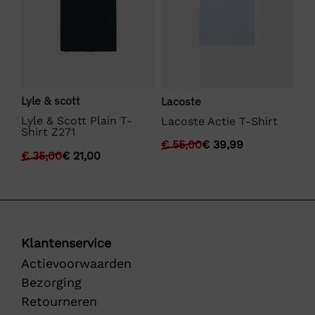
Bo
Lyle & scott
Lacoste
BO
Lyle & Scott Plain T-
Lacoste Actie T-Shirt
Shirt Z271
€
€
55,00
€
39,99
€
35,00
€
21,00
Klantenservice
Actievoorwaarden
Bezorging
Retourneren