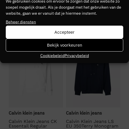
Kleurnummer
We gebruiken cookies om ervoor te zorgen dat onze website zo
soepel mogelijk draait. Als je doorgaat met het gebruiken van de
10
website, gaan we er vanuit dat je hiermee instemt.
Beheer diensten
Seizoen
Accepteer
HW2526
SALE
SALE
S
Kleurgroep
Bekijk voorkeuren
bae
Cookiebeleid
Privacybeleid
Calvin klein jeans
Calvin klein jeans
Ca
Calvin Klein Jeans CK
Calvin Klein Jeans LS
Ca
am
Essentail Regular
EU 350Terry Monogram
EU