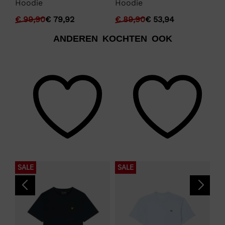
Hoodie
Hoodie
Ho
€
99,90
€
79,92
€
89,90
€
53,94
€
ANDEREN KOCHTEN OOK
SALE
SALE
S