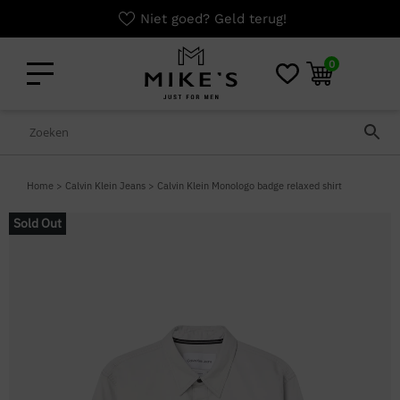
Niet goed? Geld terug!
0
Home
>
Calvin Klein Jeans
>
Calvin Klein Monologo badge relaxed shirt
Sold Out