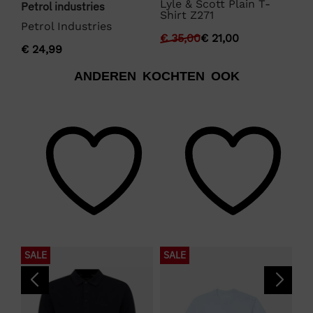
Lyle & Scott Plain T-
We
Petrol industries
Shirt Z271
Fu
Petrol Industries
€
35,00
€
21,00
€
€
24,99
ANDEREN KOCHTEN OOK
SALE
SALE
S