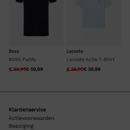
Ly
Boss
Lacoste
Ly
BOSS Paddy
Lacoste Actie T-Shirt
Sh
€
99,95
€
59,99
€
55,00
€
39,99
€
Klantenservice
Actievoorwaarden
Bezorging