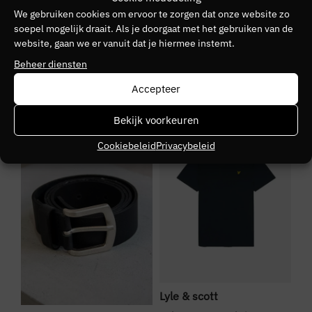
We gebruiken cookies om ervoor te zorgen dat onze website zo
Kleurnummer
soepel mogelijk draait. Als je doorgaat met het gebruiken van de
website, gaan we er vanuit dat je hiermee instemt.
20
Beheer diensten
Kleurgroep
Accepteer
psx
NIEUW
SALE
N
Bekijk voorkeuren
Cookiebeleid
Privacybeleid
Lyle & scott
We