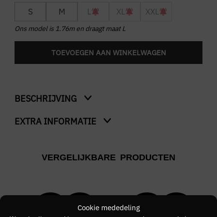
S
M
L
XL
XXL
Ons model is 1.76m en draagt maat L
TOEVOEGEN AAN WINKELWAGEN
BESCHRIJVING
EXTRA INFORMATIE
Ido Tee
Kleur
VERGELIJKBARE PRODUCTEN
Groen
Merk
Chasin'
Cookie mededeling