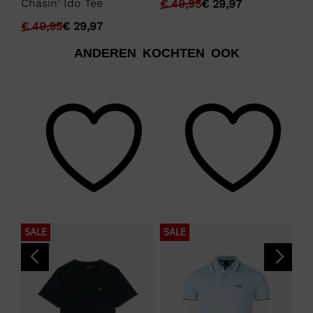
Chasin' Ido Tee
€
49,95
€
29,97
€
€
49,95
€
29,97
ANDEREN KOCHTEN OOK
SALE
SALE
S