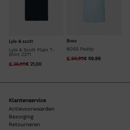
Boss
Lyle & scott
La
BOSS Paddy
Lyle & Scott Plain T-
La
Shirt Z271
s
€
99,95
€
59,99
€
€
35,00
€
21,00
Klantenservice
Actievoorwaarden
Bezorging
Retourneren