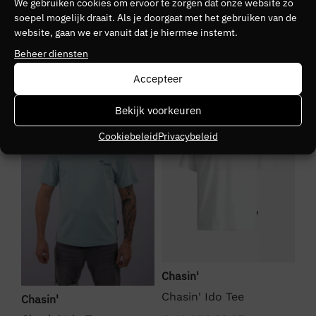
Kleurnummer
We gebruiken cookies om ervoor te zorgen dat onze website zo
soepel mogelijk draait. Als je doorgaat met het gebruiken van de
40
website, gaan we er vanuit dat je hiermee instemt.
Beheer diensten
Seizoen
VZ26
Accepteer
SALE
SALE
S
Kleurgroep
Bekijk voorkeuren
e53
Cookiebeleid
Privacybeleid
Chasin'
We
Chasin' Ido Tee
We
Chasin'
Ha