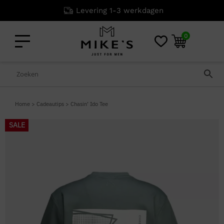
Levering 1-3 werkdagen
0
Home
>
Cadeautips
>
Chasin’ Ido Tee
SALE