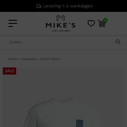
Levering 1-3 werkdagen
0
Home
>
Cadeautips
>
Chasin’ Renco
SALE