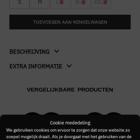
S
M
L
XL
XXL
TOEVOEGEN AAN WINKELWAGEN
BESCHRIJVING
EXTRA INFORMATIE
Renco
Kleur
VERGELIJKBARE PRODUCTEN
Wit
Merk
Chasin'
Cookie mededeling
Kleurnummer
We gebruiken cookies om ervoor te zorgen dat onze website zo
soepel mogelijk draait. Als je doorgaat met het gebruiken van de
00