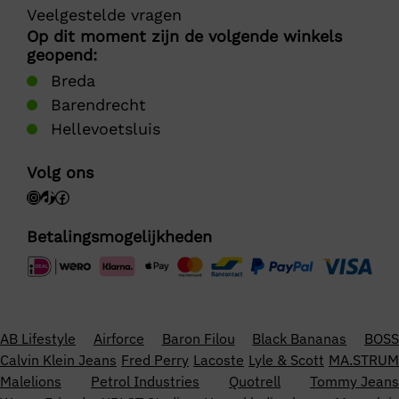
Veelgestelde vragen
Op dit moment zijn de volgende winkels
geopend:
Breda
Barendrecht
Hellevoetsluis
Volg ons
Betalingsmogelijkheden
AB Lifestyle
Airforce
Baron Filou
Black Bananas
BOSS
Calvin Klein Jeans
Fred Perry
Lacoste
Lyle & Scott
MA.STRUM
Malelions
Petrol Industries
Quotrell
Tommy Jeans