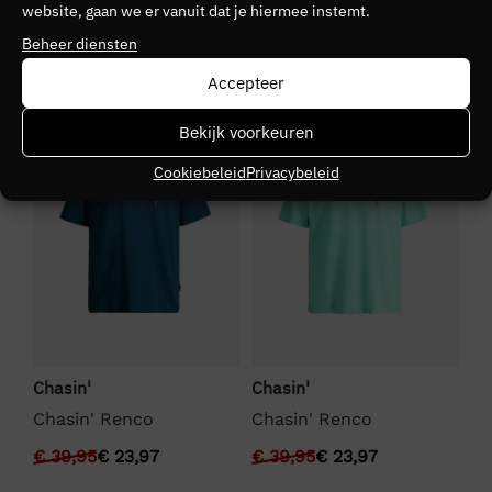
website, gaan we er vanuit dat je hiermee instemt.
Seizoen
Beheer diensten
VZ26
Accepteer
SALE
SALE
S
Kleurgroep
Bekijk voorkeuren
e10
Cookiebeleid
Privacybeleid
Chasin'
Chasin'
Ch
Chasin' Renco
Chasin' Renco
Ch
€
39,95
€
23,97
€
39,95
€
23,97
€