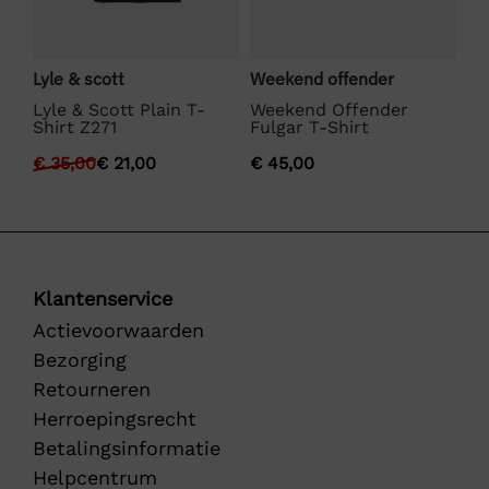
Lyle & scott
Weekend offender
La
Lyle & Scott Plain T-
Weekend Offender
La
Shirt Z271
Fulgar T-Shirt
€
€
35,00
€
21,00
€
45,00
Klantenservice
Actievoorwaarden
Bezorging
Retourneren
Herroepingsrecht
Betalingsinformatie
Helpcentrum