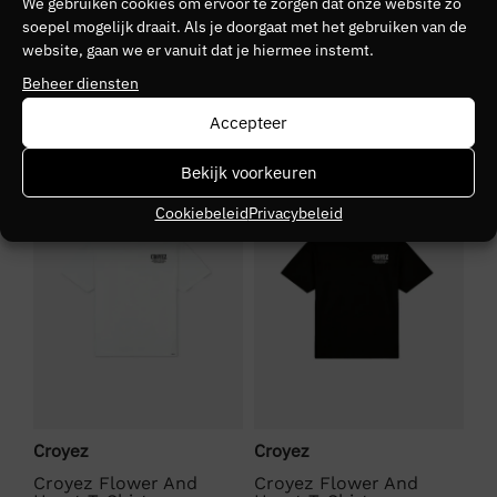
We gebruiken cookies om ervoor te zorgen dat onze website zo
Kleurnummer
soepel mogelijk draait. Als je doorgaat met het gebruiken van de
website, gaan we er vanuit dat je hiermee instemt.
10
Beheer diensten
Seizoen
Accepteer
VZ26
NIEUW
NIEUW
S
Bekijk voorkeuren
Kleurgroep
Cookiebeleid
Privacybeleid
Black
Croyez
Croyez
Cr
 T-
Croyez Flower And
Croyez Flower And
Cr