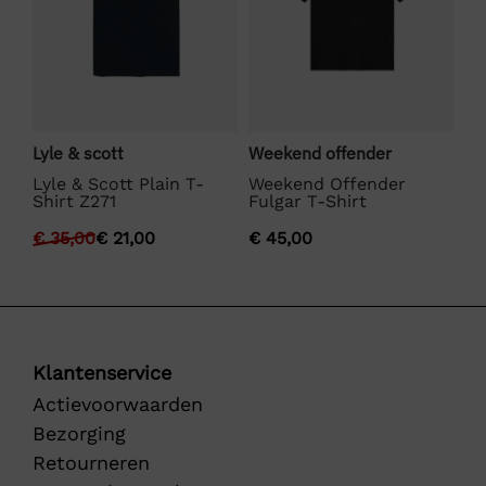
Bo
Lyle & scott
Weekend offender
BO
Lyle & Scott Plain T-
Weekend Offender
Shirt Z271
Fulgar T-Shirt
€
€
35,00
€
21,00
€
45,00
Klantenservice
Actievoorwaarden
Bezorging
Retourneren