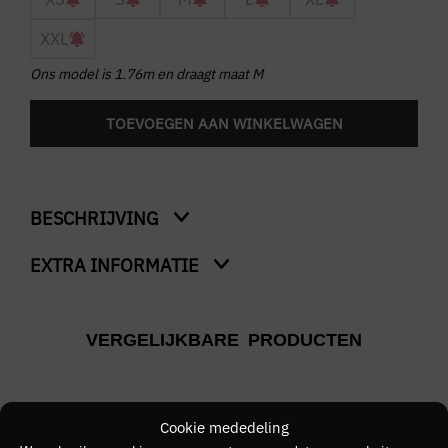
XXL
Ons model is 1.76m en draagt maat M
TOEVOEGEN AAN WINKELWAGEN
BESCHRIJVING
EXTRA INFORMATIE
Cerise D’Amour T-Shirt
Kleur
VERGELIJKBARE PRODUCTEN
Zwart
Merk
CROYEZ
Cookie mededeling