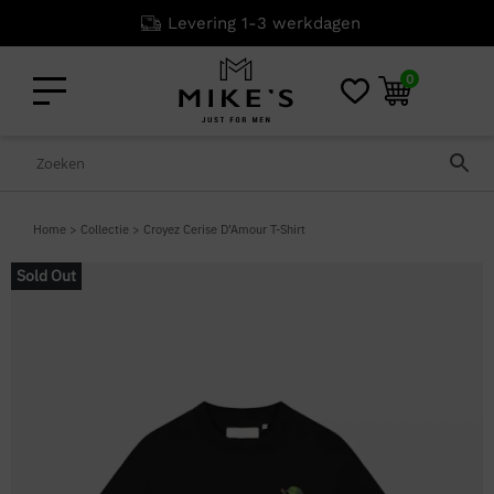
Niet goed? G
0
Home
>
Collectie
>
Croyez Cerise D’Amour T-Shirt
Sold Out