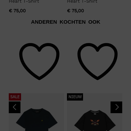
Heart T-Shirt
Heart T-Shirt
Sh
€
75,00
€
75,00
€
ANDEREN KOCHTEN OOK
SALE
NIEUW
S