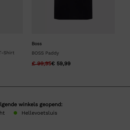
Boss
La
-Shirt
BOSS Paddy
La
€
99,95
€
59,99
€
olgende winkels geopend:
ht
Hellevoetsluis