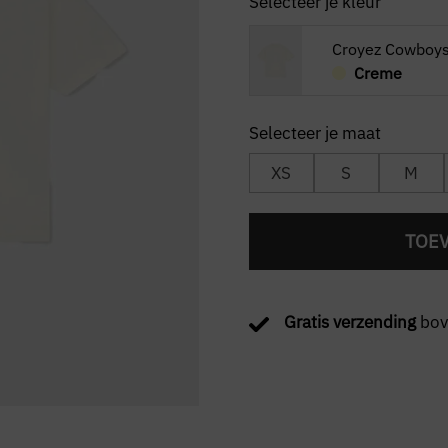
Selecteer je kleur
Croyez Cowboys 
Creme
XS
S
M
TOE
Gratis verzending
bov