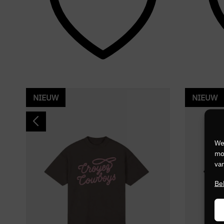
NIEUW
NIEUW
We
mog
van
Be