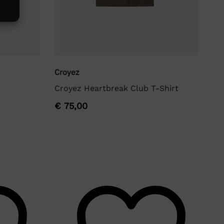
Croyez
Cr
Croyez Heartbreak Club T-Shirt
Cr
€
75,00
€