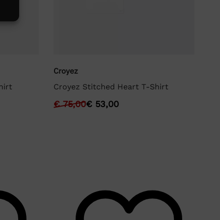
Croyez
Cr
hirt
Croyez Stitched Heart T-Shirt
Cr
Sh
€
75,00
€
53,00
€