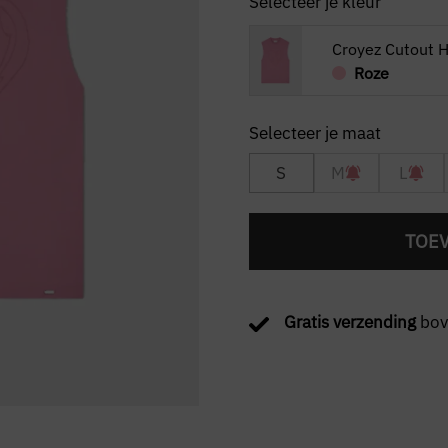
Selecteer je kleur
Croyez Cutout H
Roze
S
M
L
TOE
Gratis verzending
bov