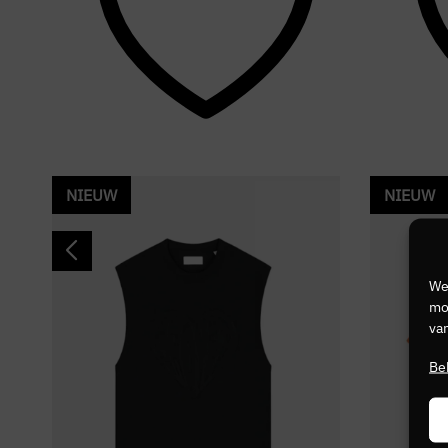
NIEUW
NIEUW
We
mog
van
Be