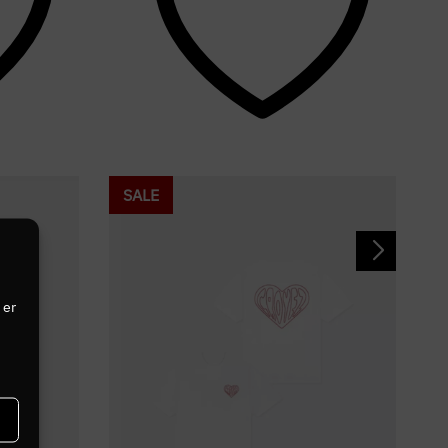
SALE
 er