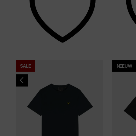
SALE
NIEUW