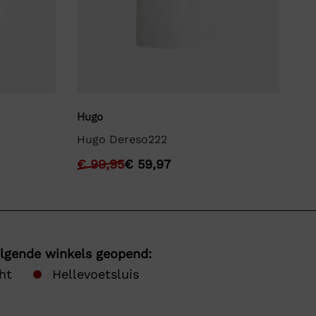
Hugo
Bo
Hugo Dereso222
BO
€
99,95
€
59,97
€
olgende winkels geopend:
ht
Hellevoetsluis